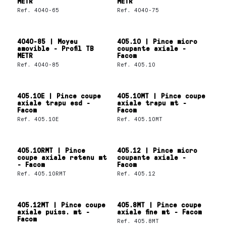
METR
METR
Ref.
4040-65
Ref.
4040-75
4040-85 | Moyeu
405.10 | Pince micro
amovible - Profil TB
coupante axiale -
METR
Facom
Ref.
4040-85
Ref.
405.10
405.10E | Pince coupe
405.10MT | Pince coupe
axiale trapu esd -
axiale trapu mt -
Facom
Facom
Ref.
405.10E
Ref.
405.10MT
405.10RMT | Pince
405.12 | Pince micro
coupe axiale retenu mt
coupante axiale -
- Facom
Facom
Ref.
405.10RMT
Ref.
405.12
405.12MT | Pince coupe
405.8MT | Pince coupe
axiale puiss. mt -
axiale fine mt - Facom
Facom
Ref.
405.8MT