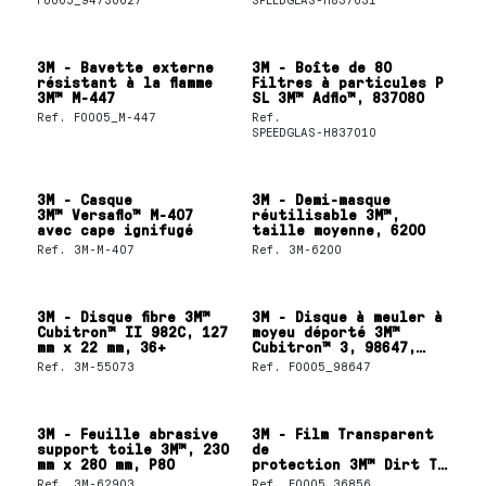
3M - Bavette externe
3M - Boîte de 80
résistant à la flamme
Filtres à particules P
3M™ M-447
SL 3M™ Adflo™, 837080
Ref.
F0005_M-447
Ref.
SPEEDGLAS-H837010
3M - Casque
3M - Demi-masque
3M™ Versaflo™ M-407
réutilisable 3M™,
avec cape ignifugé
taille moyenne, 6200
Ref.
3M-M-407
Ref.
3M-6200
3M - Disque fibre 3M™
3M - Disque à meuler à
Cubitron™ II 982C, 127
moyeu déporté 3M™
mm x 22 mm, 36+
Cubitron™ 3, 98647,
36+, T27, 125 mm x
Ref.
3M-55073
Ref.
F0005_98647
7 mm x 22,23 mm, EN,
10/paquet,
20 pièces/carton
3M - Feuille abrasive
3M - Film Transparent
support toile 3M™, 230
de
mm x 280 mm, P80
protection 3M™ Dirt Trap,
457 mm x 30,5 m, 36856
Ref.
3M-62903
Ref.
F0005_36856