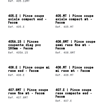
Ref.
405.12MT
405.E | Pince coupe
405.MT | Pince coupe
axiale compact esd -
axiale compact mt -
Facom
Facom
Ref.
405.E
Ref.
405.MT
405A.15 | Pinces
406.8MT | Pince coupe
coupante diag pvc
semi rase fine mt -
160mm - Facom
Facom
Ref.
405A.15
Ref.
406.8MT
406.E | Pince coupe mi
406.MT | Pince coupe
rase esd - Facom
mi rase mt - Facom
Ref.
406.E
Ref.
406.MT
407.8MT | Pince coupe
407.E | Pince coupe
rase fine mt - Facom
rase compacte esd -
Facom
Ref.
407.8MT
Ref.
407.E