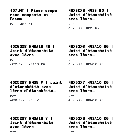
407.MT | Pince coupe
40X50X8 HMS5 RG |
rase compacte mt -
Joint d'étanchéité
Facom
avec lèvre
d'étanchéité unique
Ref.
407.MT
Ref.
SKF
40X50X8 HMS5 RG
40X50X8 HMSA10 RG |
40X52X6 HMSA10 RG |
Joint d'étanchéité
Joint d'étanchéité
avec lèvre
avec lèvre
d'étanchéité unique
d'étanchéité unique
Ref.
Ref.
SKF
SKF
40X50X8 HMSA10 RG
40X52X6 HMSA10 RG
40X52X7 HMS5 V | Joint
40X52X7 HMSA10 RG |
d'étanchéité avec
Joint d'étanchéité
lèvre d'étanchéité
avec lèvre
unique SKF
d'étanchéité unique
Ref.
Ref.
SKF
40X52X7 HMS5 V
40X52X7 HMSA10 RG
40X52X7 HMSA10 V |
40X52X8 HMSA10 RG |
Joint d'étanchéité
Joint d'étanchéité
avec lèvre
avec lèvre
d'étanchéité unique
d'étanchéité unique
Ref.
Ref.