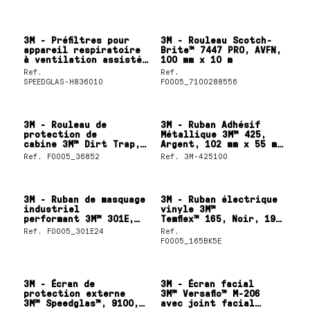
3M - Préfiltres pour
3M - Rouleau Scotch-
appareil respiratoire
Brite™ 7447 PRO, AVFN,
à ventilation assistée
100 mm x 10 m
3M™ AdFlo™, 836010
Ref.
Ref.
SPEEDGLAS-H836010
F0005_7100288556
3M - Rouleau de
3M - Ruban Adhésif
protection de
Métallique 3M™ 425,
cabine 3M™ Dirt Trap,
Argent, 102 mm x 55 m,
Blanc, 7110 mm x 91,44
0.12 mm
Ref.
F0005_36852
Ref.
3M-425100
m, 36852
3M - Ruban de masquage
3M - Ruban électrique
industriel
vinyle 3M™
performant 3M™ 301E,
Temflex™ 165, Noir, 19
Beige, 24 mm x 50 m
mm x 20 m
Ref.
F0005_301E24
Ref.
F0005_165BK5E
3M - Écran de
3M - Écran facial
protection externe
3M™ Versaflo™ M-206
3M™ Speedglas™, 9100,
avec joint facial