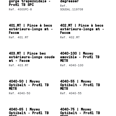
gorge trapézoïdale -
degreaser
Profil TB SPC
Ref.
Ref.
400SPC-8
SOUDAL.119708
401.MT | Pince à becs
402.MT | Pince à becs
extérieura-longs mt -
extérieura-longs mt -
Facom
Facom
Ref.
401.MT
Ref.
402.MT
403.MT | Pince bec
4040-100 | Moyeu
extérieura-longs coude
amovible - Profil TB
mt - Facom
METR
Ref.
403.MT
Ref.
4040-100
4040-50 | Moyeu
4040-55 | Moyeu
Optibelt - Profil TB
Optibelt - Profil TB
METR
METR
Ref.
4040-50
Ref.
4040-55
4040-65 | Moyeu
4040-75 | Moyeu
Optibelt - Profil TB
Optibelt - Profil TB