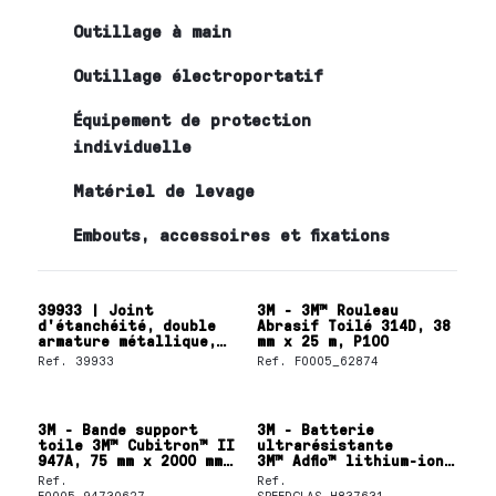
Outillage à main
Outillage électroportatif
Équipement de protection
individuelle
Matériel de levage
Embouts, accessoires et fixations
39933 | Joint
3M - 3M™ Rouleau
d'étanchéité, double
Abrasif Toilé 314D, 38
armature métallique,
mm x 25 m, P100
lèvre SKF Wave
Ref.
39933
Ref.
F0005_62874
3M - Bande support
3M - Batterie
toile 3M™ Cubitron™ II
ultrarésistante
947A, 75 mm x 2000 mm,
3M™ Adflo™ lithium-ion,
120+
837631
Ref.
Ref.
F0005_94730627
SPEEDGLAS-H837631