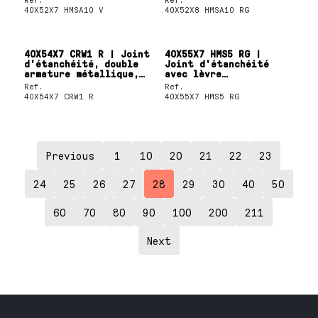
SKF
SKF
40X52X7 HMSA10 V
40X52X8 HMSA10 RG
40X54X7 CRW1 R | Joint
40X55X7 HMS5 RG |
d'étanchéité, double
Joint d'étanchéité
armature métallique,
avec lèvre
lèvre SKF Wave
d'étanchéité unique
Ref.
Ref.
SKF
40X54X7 CRW1 R
40X55X7 HMS5 RG
Previous
1
10
20
21
22
23
24
25
26
27
28
29
30
40
50
60
70
80
90
100
200
211
Next