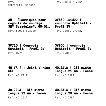
standard, 526000
confortable
Ref.
Ref.
F0005_M-206N
SPEEDGLAS-H526000
3M - Élastiques pour
3V560 L=1422 |
cagoule de soudage
courroie Optibelt -
3M™ Speedglas™, G5-01,
Profil 3V
613200
Ref.
F0005_613200
Ref.
3V560 L=1422
3V710 | Courroie
3V800 | courroie
Optibelt - Profil 3V
Optibelt - Profil 3V
Ref.
3V710
Ref.
3V800
40 VA R | Joint V-ring
40.21LA | Clé mixte
SKF
longue 21 mm - Facom
Ref.
40 VA R
Ref.
40.21LA
40.22LA | Clé mixte
40.23LA | Clé mixte
longue 22 mm - Facom
longue 23 mm - Facom
Ref.
40.22LA
Ref.
40.23LA