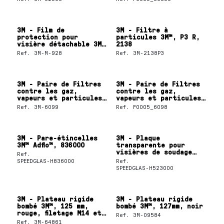
3M - Film de
3M - Filtre à
protection pour
particules 3M™, P3 R,
visière détachable 3M™
2138
Versaflo™, M-928
Ref.
3M-M-928
Ref.
3M-2138P3
3M - Paire de Filtres
3M - Paire de Filtres
contre les gaz,
contre les gaz,
vapeurs et particules
vapeurs et particules
3M™, A2B2E2K2HgP3 +
3M™, AXP3 NR, 6098
Ref.
3M-6099
Ref.
F0005_6098
Formaldéhyde 6099
3M - Pare-étincelles
3M - Plaque
3M™ Adflo™, 836000
transparente pour
visières de soudage
Ref.
3M™, 9100, standard,
SPEEDGLAS-H836000
Ref.
523000
SPEEDGLAS-H523000
3M - Plateau rigide
3M - Plateau rigide
bombé 3M™, 125 mm,
bombé 3M™, 127mm, noir
rouge, filetage M14 et
Ref.
3M-09584
5/8
Ref.
3M-64861