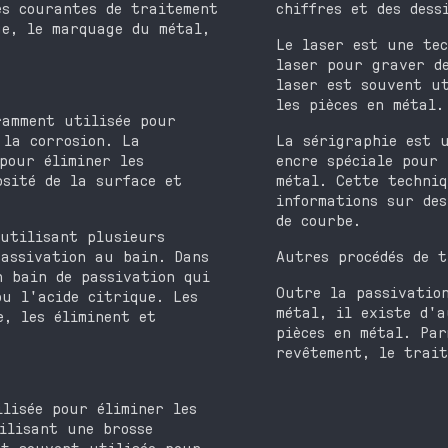
es courantes de traitement
chiffres et des dess
ue, le marquage du métal,
Le laser est une te
laser pour graver d
laser est souvent u
les pièces en métal.
ramment utilisée pour
 la corrosion. La
La sérigraphie est 
pour éliminer les
encre spéciale pour 
osité de la surface et
métal. Cette techni
informations sur des
de courbe.
 utilisant plusieurs
passivation au bain. Dans
Autres procédés de t
n bain de passivation qui
Outre la passivatio
ou l'acide citrique. Les
métal, il existe d'a
e, les éliminent et
pièces en métal. Par
revêtement, le trait
lisée pour éliminer les
ilisant une brosse
st souvent utilisée pour