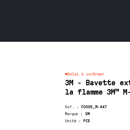
Délai à confirmer
3M - Bavette ex
la flamme 3M™ M
Ref.
:
F0005_M-447
Marque
:
3M
Unité
:
PCE