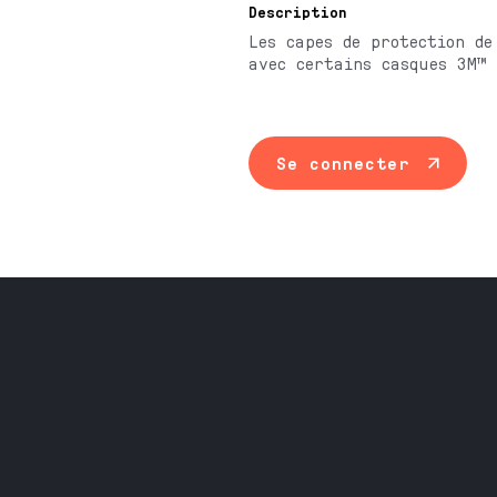
Description
Les capes de protection de
avec certains casques 3M™ 
Se connecter
Maintenance ind
Travail du méta