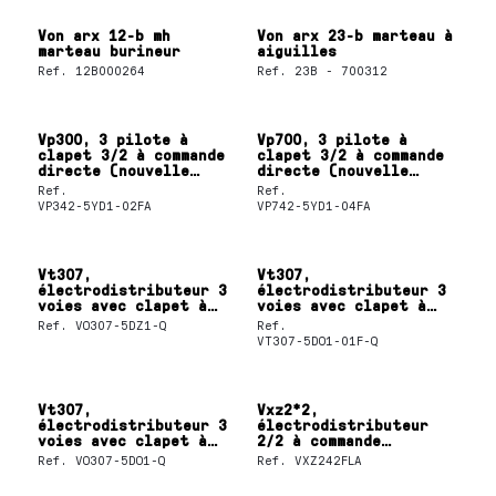
Von arx 12-b mh
Von arx 23-b marteau à
marteau burineur
aiguilles
Ref.
12B000264
Ref.
23B - 700312
Vp300, 3 pilote à
Vp700, 3 pilote à
clapet 3/2 à commande
clapet 3/2 à commande
directe (nouvelle
directe (nouvelle
modèle)
modèle)
Ref.
Ref.
VP342-5YD1-02FA
VP742-5YD1-04FA
Vt307,
Vt307,
électrodistributeur 3
électrodistributeur 3
voies avec clapet à
voies avec clapet à
commande directe
commande directe
Ref.
VO307-5DZ1-Q
Ref.
VT307-5DO1-01F-Q
Vt307,
Vxz2*2,
électrodistributeur 3
électrodistributeur
voies avec clapet à
2/2 à commande
commande directe
asservie pour eau
Ref.
VO307-5DO1-Q
Ref.
VXZ242FLA