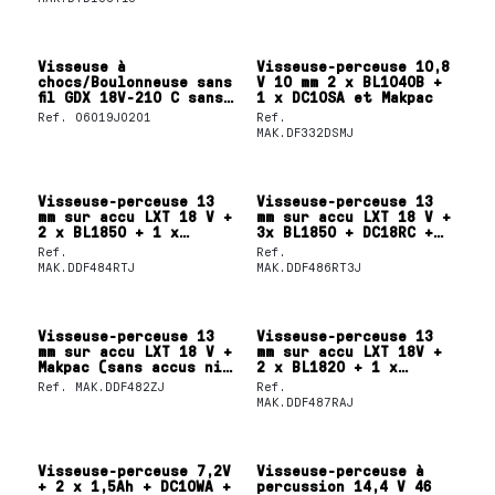
Visseuse à
Visseuse-perceuse 10,8
chocs/Boulonneuse sans
V 10 mm 2 x BL1040B +
fil GDX 18V-210 C sans
1 x DC10SA et Makpac
chargeur et batterie -
Ref.
06019J0201
Ref.
BOSCH
MAK.DF332DSMJ
Visseuse-perceuse 13
Visseuse-perceuse 13
mm sur accu LXT 18 V +
mm sur accu LXT 18 V +
2 x BL1850 + 1 x
3x BL1850 + DC18RC +
DC18RC + Makpac
MAKPAC.
Ref.
Ref.
MAK.DDF484RTJ
MAK.DDF486RT3J
Visseuse-perceuse 13
Visseuse-perceuse 13
mm sur accu LXT 18 V +
mm sur accu LXT 18V +
Makpac (sans accus ni
2 x BL1820 + 1 x
chargeur)
DC18RC + Makpac
Ref.
MAK.DDF482ZJ
Ref.
MAK.DDF487RAJ
Visseuse-perceuse 7,2V
Visseuse-perceuse à
+ 2 x 1,5Ah + DC10WA +
percussion 14,4 V 46