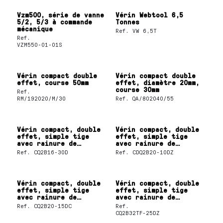
Vzm500, série de vanne
Vérin Webtool 6,5
5/2, 5/3 à commande
Tonnes
mécanique
Ref.
VW 6,5T
Ref.
VZM550-01-01S
Vérin compact double
Vérin compact double
effet, course 50mm
effet, diamètre 20mm,
course 30mm
Ref.
RM/192020/M/30
Ref.
QA/802040/55
Vérin compact, double
Vérin compact, double
effet, simple tige
effet, simple tige
avec rainure de
avec rainure de
fixation du détecteur
fixation du détecteur
Ref.
CQ2B16-30D
Ref.
CDQ2B20-10DZ
Vérin compact, double
Vérin compact, double
effet, simple tige
effet, simple tige
avec rainure de
avec rainure de
fixation du détecteur
fixation du détecteur
Ref.
CQ2B20-15DC
Ref.
CQ2B32TF-25DZ