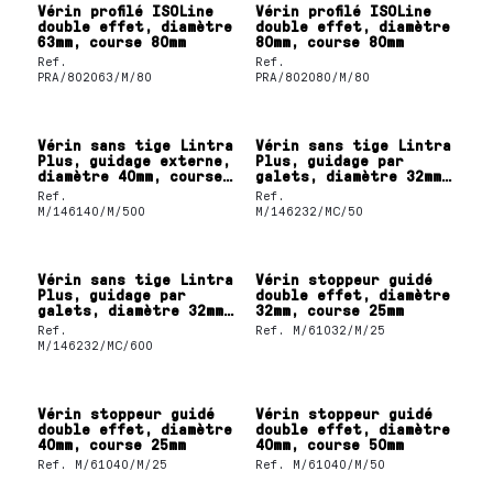
Vérin profilé ISOLine
Vérin profilé ISOLine
double effet, diamètre
double effet, diamètre
63mm, course 80mm
80mm, course 80mm
Ref.
Ref.
PRA/802063/M/80
PRA/802080/M/80
Vérin sans tige Lintra
Vérin sans tige Lintra
Plus, guidage externe,
Plus, guidage par
diamètre 40mm, course
galets, diamètre 32mm,
500mm
course 50mm
Ref.
Ref.
M/146140/M/500
M/146232/MC/50
Vérin sans tige Lintra
Vérin stoppeur guidé
Plus, guidage par
double effet, diamètre
galets, diamètre 32mm,
32mm, course 25mm
course 600mm
Ref.
Ref.
M/61032/M/25
M/146232/MC/600
Vérin stoppeur guidé
Vérin stoppeur guidé
double effet, diamètre
double effet, diamètre
40mm, course 25mm
40mm, course 50mm
Ref.
M/61040/M/25
Ref.
M/61040/M/50