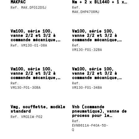
MAKPAC
Nm + 2 x BL1440 + 1 x
DC18RC Makpac
Ref.
MAK.DF012DSJ
Ref.
MAK.DHP470RMJ
Vm100, série 100,
Vm100, série 100,
vanne 2/2 et 3/2 à
vanne 2/2 et 3/2 à
commande mécanique,
commande mécanique,
nouveaux
nouveaux
Ref.
VM130-01-08A
Ref.
VM130-F01-32BA
Vm100, série 100,
Vm100, série 100,
vanne 2/2 et 3/2 à
vanne 2/2 et 3/2 à
commande mécanique,
commande mécanique,
nouveaux
nouveaux
Ref.
Ref.
VM130-F01-30BA
VM130-F01-34BA
Vmg, soufflette, modèle
Vnb (commande
standard
pneumatique), vanne de
process pour le
Ref.
VMG11W-F02
contrôle du débit
Ref.
EVNB611A-F40A-5D-
Q