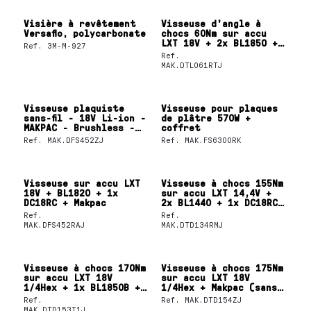
Visière à revêtement
Visseuse d'angle à
Versaflo, polycarbonate
chocs 60Nm sur accu
LXT 18V + 2x BL1850 +
Ref.
3M-M-927
1x DC18RC + MAKPAC
Ref.
MAK.DTL061RTJ
Visseuse plaquiste
Visseuse pour plaques
sans-fil - 18V Li-ion -
de plâtre 570W +
MAKPAC - Brushless -
coffret
Machine seule
Ref.
MAK.DFS452ZJ
Ref.
MAK.FS6300RK
Visseuse sur accu LXT
Visseuse à chocs 155Nm
18V + BL1820 + 1x
sur accu LXT 14,4V +
DC18RC + Makpac
2x BL1440 + 1x DC18RC
+ Makpac
Ref.
Ref.
MAK.DFS452RAJ
MAK.DTD134RMJ
Visseuse à chocs 170Nm
Visseuse à chocs 175Nm
sur accu LXT 18V
sur accu LXT 18V
1/4Hex + 1x BL1850B +
1/4Hex + Makpac (sans
Makpac
accus ni chargeur)
Ref.
Ref.
MAK.DTD154ZJ
MAK.DTD153T1J