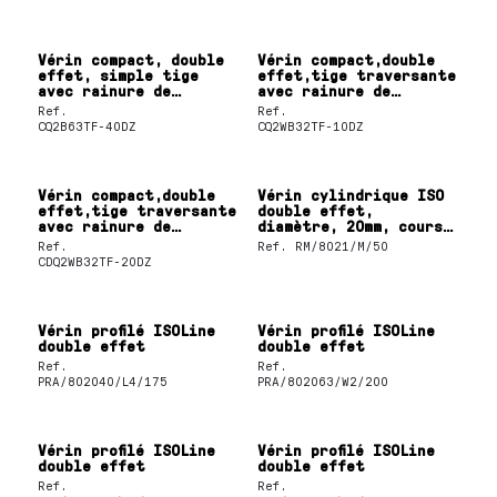
Vérin compact, double
Vérin compact,double
effet, simple tige
effet,tige traversante
avec rainure de
avec rainure de
fixation du détecteur
fixation du détecteur
Ref.
Ref.
CQ2B63TF-40DZ
CQ2WB32TF-10DZ
Vérin compact,double
Vérin cylindrique ISO
effet,tige traversante
double effet,
avec rainure de
diamètre, 20mm, course
fixation du détecteur
40mm
Ref.
Ref.
RM/8021/M/50
CDQ2WB32TF-20DZ
Vérin profilé ISOLine
Vérin profilé ISOLine
double effet
double effet
Ref.
Ref.
PRA/802040/L4/175
PRA/802063/W2/200
Vérin profilé ISOLine
Vérin profilé ISOLine
double effet
double effet
Ref.
Ref.