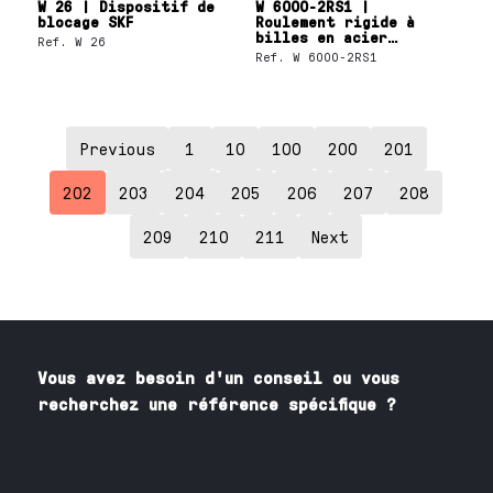
W 26 | Dispositif de
W 6000-2RS1 |
blocage SKF
Roulement rigide à
billes en acier
Ref.
W 26
inoxydable 10x26x8 mm
Ref.
W 6000-2RS1
SKF
Previous
1
10
100
200
201
202
203
204
205
206
207
208
209
210
211
Next
Vous avez besoin
d'un
conseil ou vous
recherchez une référence spécifique ?