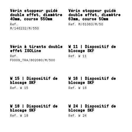
Vérin stoppeur guidé
Vérin stoppeur guidé
double effet, diamètre
double effet, diamètre
40mm, course 550mm
63mm, course 50mm
Ref.
Ref.
M/61063/M/50
M/146232/M/550
Vérin à tirants double
W 11 | Dispositif de
effet ISOLine
blocage SKF
Ref.
Ref.
W 11
F0009_TRA/802080/M/500
W 15 | Dispositif de
W 16 | Dispositif de
blocage SKF
blocage SKF
Ref.
W 15
Ref.
W 16
W 18 | Dispositif de
W 24 | Dispositif de
blocage SKF
blocage SKF
Ref.
W 18
Ref.
W 24