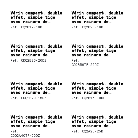
Vérin compact, double
Vérin compact, double
effet, simple tige
effet, simple tige
avec rainure de
avec rainure de
fixation du détecteur
fixation du détecteur
Ref.
CQ2B12-10D
Ref.
CQ2B20-10D
Vérin compact, double
Vérin compact, double
effet, simple tige
effet, simple tige
avec rainure de
avec rainure de
fixation du détecteur
fixation du détecteur
Ref.
CDQ2B20-20DZ
Ref.
CQ2B50TF-25DZ
Vérin compact, double
Vérin compact, double
effet, simple tige
effet, simple tige
avec rainure de
avec rainure de
fixation du détecteur
fixation du détecteur
Ref.
CDQ2B20-15DZ
Ref.
CQ2B16-10DC
Vérin compact, double
Vérin compact, double
effet, simple tige
effet, simple tige
avec rainure de
avec rainure de
fixation du détecteur
fixation du détecteur
Ref.
Ref.
CQ2A20-25D
CDQ2A40TF-50DZ