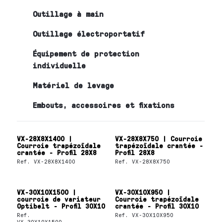
Outillage à main
Outillage électroportatif
Équipement de protection
individuelle
Matériel de levage
Embouts, accessoires et fixations
VX-28X8X1400 |
VX-28X8X750 | Courroie
Courroie trapézoïdale
trapézoïdale crantée -
crantée - Profil 28X8
Profil 28X8
Ref.
VX-28X8X1400
Ref.
VX-28X8X750
VX-30X10X1500 |
VX-30X10X950 |
courroie de variateur
Courroie trapézoïdale
Optibelt - Profil 30X10
crantée - Profil 30X10
Ref.
Ref.
VX-30X10X950
VX-30X10X1500