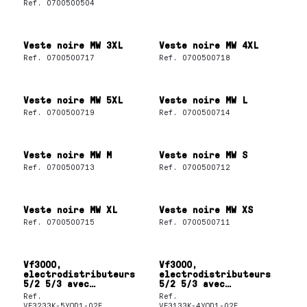
Ref.
0700500504
Veste noire MW 3XL
Veste noire MW 4XL
Ref.
0700500717
Ref.
0700500718
Veste noire MW 5XL
Veste noire MW L
Ref.
0700500719
Ref.
0700500714
Veste noire MW M
Veste noire MW S
Ref.
0700500713
Ref.
0700500712
Veste noire MW XL
Veste noire MW XS
Ref.
0700500715
Ref.
0700500711
Vf3000,
Vf3000,
electrodistributeurs
electrodistributeurs
5/2 5/3 avec
5/2 5/3 avec
redresseur
redresseur
Ref.
Ref.
VF3233K-5YOD1-02F
VF3133K-4YOD1-02F