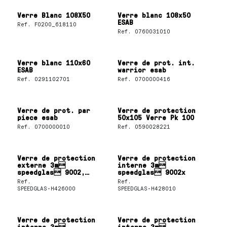
Verre Blanc 108X50
Verre blanc 108x50
ESAB
Ref.
F0200_618110
Ref.
0760031010
Verre blanc 110x60
Verre de prot. int.
ESAB
warrior esab
Ref.
0291102701
Ref.
0700000416
Verre de prot. par
Verre de protection
piece esab
50x105 Verre Pk 100
Ref.
0700000010
Ref.
0590028221
Verre de protection
Verre de protection
externe 3m
interne 3m
speedglas 9002,
speedglas 9002x
standard
Ref.
Ref.
SPEEDGLAS-H426000
SPEEDGLAS-H428010
Verre de protection
Verre de protection
interne 3m
interne 3m