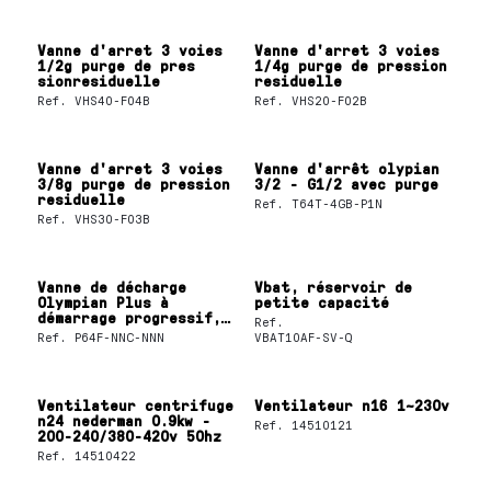
Vanne d'arret 3 voies
Vanne d'arret 3 voies
1/2g purge de pres
1/4g purge de pression
sionresiduelle
residuelle
Ref.
VHS40-F04B
Ref.
VHS20-F02B
Vanne d'arret 3 voies
Vanne d'arrêt olypian
3/8g purge de pression
3/2 - G1/2 avec purge
residuelle
Ref.
T64T-4GB-P1N
Ref.
VHS30-F03B
Vanne de décharge
Vbat, réservoir de
Olympian Plus à
petite capacité
démarrage progressif,
Ref.
sans embase, 3-10 bar,
Ref.
P64F-NNC-NNN
VBAT10AF-SV-Q
Bobine / Ressort
Ventilateur centrifuge
Ventilateur n16 1~230v
n24 nederman 0.9kw -
Ref.
14510121
200-240/380-420v 50hz
Ref.
14510422