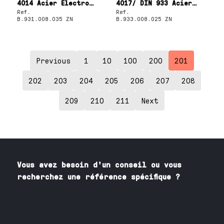
4014 Acier Electro
4017/ DIN 933 Acier
zingué 8.8 M8X35
Electro zingué 8.8
Ref.
Ref.
M8X25
B.931.008.035 ZN
B.933.008.025 ZN
Previous
1
10
100
200
201
202
203
204
205
206
207
208
209
210
211
Next
Vous avez besoin
d'un
conseil ou vous
recherchez une référence spécifique ?
Contactez nos spécialistes