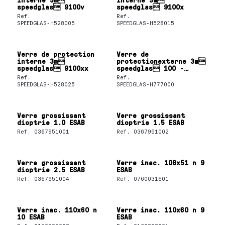
speedglas 9100v
speedglas 9100x
Ref.
Ref.
SPEEDGLAS-H528005
SPEEDGLAS-H528015
Verre de protection
Verre de
interne 3m
protectionexterne 3m
speedglas 9100xx
speedglas 100 -
supra résistant aux
Ref.
Ref.
rayures
SPEEDGLAS-H528025
SPEEDGLAS-H777000
Verre grossissant
Verre grossissant
dioptrie 1.0 ESAB
dioptrie 1.5 ESAB
Ref.
0367951001
Ref.
0367951002
Verre grossissant
Verre inac. 108x51 n 9
dioptrie 2.5 ESAB
ESAB
Ref.
0367951004
Ref.
0760031601
Verre inac. 110x60 n
Verre inac. 110x60 n 9
10 ESAB
ESAB