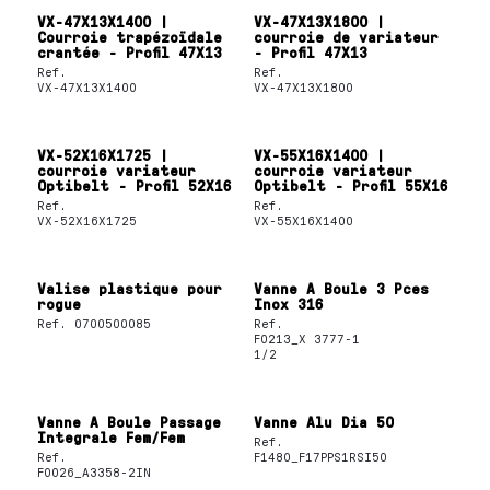
VX-47X13X1400 |
VX-47X13X1800 |
Courroie trapézoïdale
courroie de variateur
crantée - Profil 47X13
- Profil 47X13
Ref.
Ref.
VX-47X13X1400
VX-47X13X1800
VX-52X16X1725 |
VX-55X16X1400 |
courroie variateur
courroie variateur
Optibelt - Profil 52X16
Optibelt - Profil 55X16
Ref.
Ref.
VX-52X16X1725
VX-55X16X1400
Valise plastique pour
Vanne A Boule 3 Pces
rogue
Inox 316
Ref.
0700500085
Ref.
F0213_X 3777-1
1/2
Vanne A Boule Passage
Vanne Alu Dia 50
Integrale Fem/Fem
Ref.
Ref.
F1480_F17PPS1RSI50
F0026_A3358-2IN