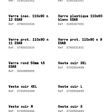
Ref.
0160292002
Ref.
0160292001
Verre inac. 110x90 n
Verre plastique 110x60
12 ESAB
blanc ESAB
Ref.
0760031634
Ref.
0160307001
Verre prot. 110x90 n
Verre prot. 110x90 n 9
11 ESAB
ESAB
Ref.
0760031633
Ref.
0760031631
Verre rond 50mm t5
Veste cuir 3XL
ESAB
Ref.
0700500498
Ref.
0000665605
Veste cuir 4XL
Veste cuir L
Ref.
0700500499
Ref.
0700500495
Veste cuir M
Veste cuir S
Ref.
0700500494
Ref.
0700500493