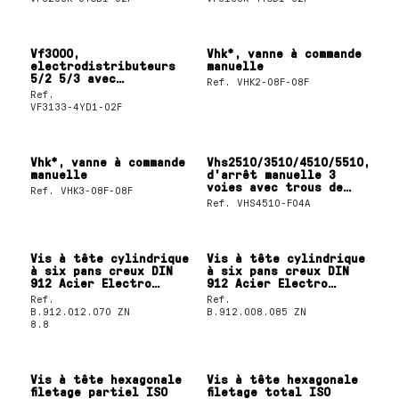
Vf3000,
Vhk*, vanne à commande
electrodistributeurs
manuelle
5/2 5/3 avec
Ref.
VHK2-08F-08F
redresseur
Ref.
VF3133-4YD1-02F
Vhk*, vanne à commande
Vhs2510/3510/4510/5510,vann
manuelle
d'arrêt manuelle 3
voies avec trous de
Ref.
VHK3-08F-08F
verrouillage
Ref.
VHS4510-F04A
Vis à tête cylindrique
Vis à tête cylindrique
à six pans creux DIN
à six pans creux DIN
912 Acier Electro
912 Acier Electro
zingué 8.8 M12X70
zingué 8.8 M8X85
Ref.
Ref.
B.912.012.070 ZN
B.912.008.085 ZN
8.8
Vis à tête hexagonale
Vis à tête hexagonale
filetage partiel ISO
filetage total ISO