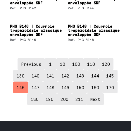
enveloppée SKF
enveloppée SKF
Ref.
PHG B142
Ref.
PHG B144
PHG B146 | Courroie
PHG B148 | Courroie
trapézoïdale classique
trapézoïdale classique
enveloppée SKF
enveloppée SKF
Ref.
PHG B146
Ref.
PHG B148
Previous
1
10
100
110
120
130
140
141
142
143
144
145
146
147
148
149
150
160
170
180
190
200
211
Next