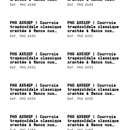
SKF
SKF
Ref.
PHG AX48
Ref.
PHG AX49
PHG AX50EP | Courroie
PHG AX51EP | Courroie
trapézoïdale classique
trapézoïdale classique
crantée à flancs nus
crantée à flancs nus
SKF
SKF
Ref.
PHG AX50
Ref.
PHG AX51
PHG AX52EP | Courroie
PHG AX53EP | Courroie
trapézoïdale classique
trapézoïdale classique
crantée à flancs nus
crantée à flancs nus
SKF
SKF
Ref.
PHG AX52
Ref.
PHG AX53
PHG AX54EP | Courroie
PHG AX55EP | Courroie
trapézoïdale classique
trapézoïdale classique
crantée à flancs nus
crantée à flancs nus
SKF
SKF
Ref.
PHG AX54
Ref.
PHG AX55
PHG AX56EP | Courroie
PHG AX58EP | Courroie
trapézoïdale classique
trapézoïdale classique
crantée à flancs nus
crantée à flancs nus
SKF
SKF
Ref.
PHG AX56
Ref.
PHG AX58