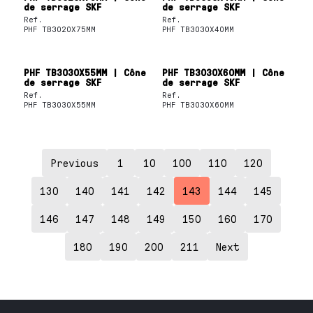
de serrage SKF
de serrage SKF
Ref.
Ref.
PHF TB3020X75MM
PHF TB3030X40MM
PHF TB3030X55MM | Cône
PHF TB3030X60MM | Cône
de serrage SKF
de serrage SKF
Ref.
Ref.
PHF TB3030X55MM
PHF TB3030X60MM
Previous
1
10
100
110
120
130
140
141
142
143
144
145
146
147
148
149
150
160
170
180
190
200
211
Next