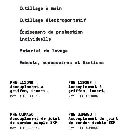
Outillage à main
Outillage électroportatif
Équipement de protection
individuelle
Matériel de levage
Embouts, accessoires et fixations
PHE L110NR |
PHE L190NR |
Accouplement à
Accouplement à
griffes, insert
griffes, insert
denroulement en
d'enroulement en
Ref.
PHE L110NR
Ref.
PHE L190NR
nitrile SKF
nitrile SKF
PHE UJMA50 |
PHE UJMB50 |
Accouplement de joint
Accouplement de joint
de cardan simple SKF
de cardan double SKF
Ref.
PHE UJMA50
Ref.
PHE UJMB50