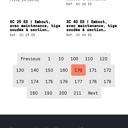
cylindrique SKF
Ref.
SC 20 ES
SC 25 ES | Embout,
SC 40 ES | Embout,
avec maintenance, tige
avec maintenance, tige
soudée à section
soudée à section
cylindrique SKF
cylindrique SKF
Ref.
SC 25 ES
Ref.
SC 40 ES
Previous
1
10
100
110
120
130
140
150
160
170
171
172
173
174
175
176
177
178
179
180
190
200
211
Next