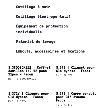
Outillage à main
Outillage électroportatif
Équipement de protection
individuelle
Matériel de levage
Embouts, accessoires et fixations
S.360DBOX112 | Coffret
S.372 | Cliquet pour
douilles 1/2 12 pans-
Clé dynamo - Facom
21pcs - Facom
Ref.
S.372
Ref.
S.360DBOX112
S.372V | Cliquet pour
S.373 | Carre condut.
Clé dynamo - Facom
pour Clé dynamo -
Facom
Ref.
S.372V
Ref.
S.373