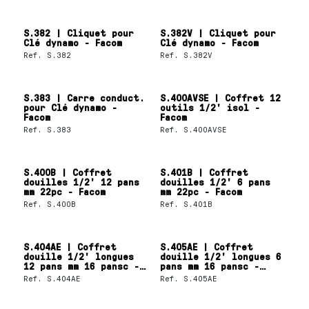
S.382 | Cliquet pour
S.382V | Cliquet pour
Clé dynamo - Facom
Clé dynamo - Facom
Ref.
S.382
Ref.
S.382V
S.383 | Carre conduct.
S.400AVSE | Coffret 12
pour Clé dynamo -
outils 1/2' isol -
Facom
Facom
Ref.
S.383
Ref.
S.400AVSE
S.400B | Coffret
S.401B | Coffret
douilles 1/2' 12 pans
douilles 1/2' 6 pans
mm 22pc - Facom
mm 22pc - Facom
Ref.
S.400B
Ref.
S.401B
S.404AE | Coffret
S.405AE | Coffret
douille 1/2' longues
douille 1/2' longues 6
12 pans mm 16 pansc -
pans mm 16 pansc -
Facom
Facom
Ref.
S.404AE
Ref.
S.405AE