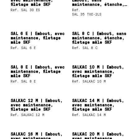
filetage mâle SKF
maintenance, étanche,
filetage mâle SKF
Ref.
SAL 30 ES
Ref.
SAL 35 TXE-2LS
SAL 6 E | Embout, avec
SAL 8 C | Embout, sans
maintenance, filetage
maintenance, étanche,
mâle SKF
filetage mâle SKF
Ref.
SAL 6 E
Ref.
SAL 8 C
SAL 8 E | Embout, avec
SALKAC 10 M | Embout,
maintenance, filetage
avec maintenance,
mâle SKF
filetage mâle SKF
Ref.
SAL 8 E
Ref.
SALKAC 10 M
SALKAC 12 M | Embout,
SALKAC 14 M | Embout,
avec maintenance,
avec maintenance,
filetage mâle SKF
filetage mâle SKF
Ref.
SALKAC 12 M
Ref.
SALKAC 14 M
SALKAC 16 M | Embout,
SALKAC 20 M | Embout,
avec maintenance,
avec maintenance,