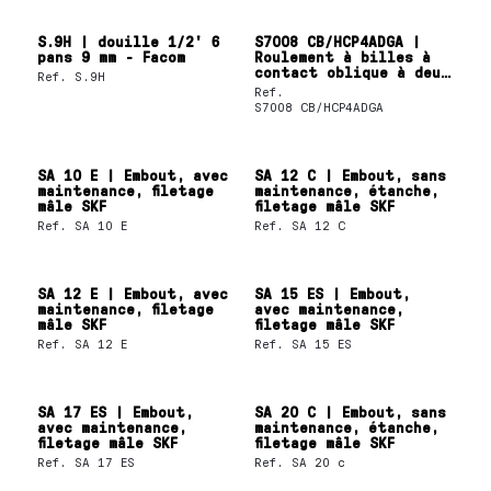
S.9H | douille 1/2' 6
S7008 CB/HCP4ADGA |
pans 9 mm - Facom
Roulement à billes à
contact oblique à deux
Ref.
S.9H
rangées 40x68x30 mm
Ref.
SKF
S7008 CB/HCP4ADGA
SA 10 E | Embout, avec
SA 12 C | Embout, sans
maintenance, filetage
maintenance, étanche,
mâle SKF
filetage mâle SKF
Ref.
SA 10 E
Ref.
SA 12 C
SA 12 E | Embout, avec
SA 15 ES | Embout,
maintenance, filetage
avec maintenance,
mâle SKF
filetage mâle SKF
Ref.
SA 12 E
Ref.
SA 15 ES
SA 17 ES | Embout,
SA 20 C | Embout, sans
avec maintenance,
maintenance, étanche,
filetage mâle SKF
filetage mâle SKF
Ref.
SA 17 ES
Ref.
SA 20 c