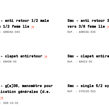
 - anti retour 1/2 male
Smc - anti retour 
s 1/2 feme lle
vers 3/8 feme lle
:
AKB04A-04S
Ref.
:
AKB03A-03S
 - clapet antiretour
Smc - clapet antir
:
AKH08-00
Ref.
:
AKH10-00
 - g(a)36, manomètre pour
Smc - single 5/2 s
lication générales (d.e.
Ref.
:
SY5100-5U1
:
G36-10-01