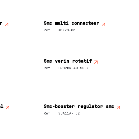
r
Smc multi connecteur
Ref.
:
KDM20-06
Smc verin rotatif
Ref.
:
CRB2BWU40-90DZ
al
Smc-booster regulator smc
Ref.
:
VBA11A-F02