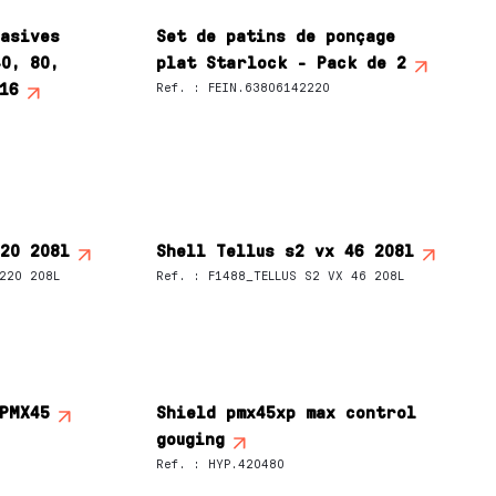
rasives
Set de patins de ponçage
0, 80,
plat Starlock - Pack de 2
16
Ref.
:
FEIN.63806142220
220 208l
Shell Tellus s2 vx 46 208l
220 208L
Ref.
:
F1488_TELLUS S2 VX 46 208L
 PMX45
Shield pmx45xp max control
gouging
Ref.
:
HYP.420480