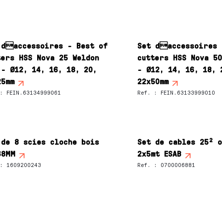
 daccessoires - Best of
Set daccessoires 
ters HSS Nova 25 Weldon
cutters HSS Nova 50
 - Ø12, 14, 16, 18, 20,
- Ø12, 14, 16, 18, 
25mm
22x50mm
:
FEIN.63134999061
Ref.
:
FEIN.63133999010
 de 8 scies cloche bois
Set de cables 25² 
68MM
2x5mt ESAB
:
1609200243
Ref.
:
0700006881