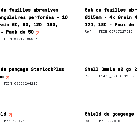
 de feuilles abrasives
Set de feuilles ab
angulaires perforées - 10
Ø115mm - 4x Grain 4
rain 60, 80, 120, 180,
120, 180 - Pack de 
 - Pack de 50
Ref.
:
FEIN.63717227010
:
FEIN.63717109035
 de ponçage StarlockPlus
Shell Omala s2 gx 
mm
Ref.
:
F1488_OMALA S2 GX 
:
FEIN.63806204210
eld
Shield de gougeage
:
HYP.220674
Ref.
:
HYP.220675