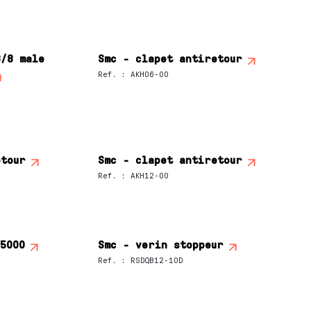
3/8 male
Smc - clapet antiretour
Ref.
:
AKH06-00
etour
Smc - clapet antiretour
Ref.
:
AKH12-00
y5000
Smc - verin stoppeur
Ref.
:
RSDQB12-10D