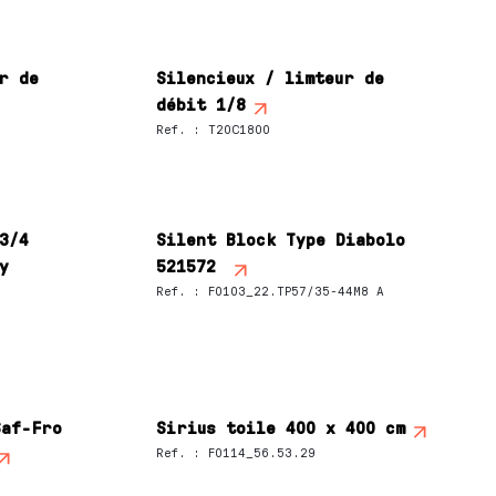
r de
Silencieux / limteur de
débit 1/8
Ref.
:
T20C1800
3/4
Silent Block Type Diabolo
y
521572
Ref.
:
F0103_22.TP57/35-44M8 A
Saf-Fro
Sirius toile 400 x 400 cm
Ref.
:
F0114_56.53.29