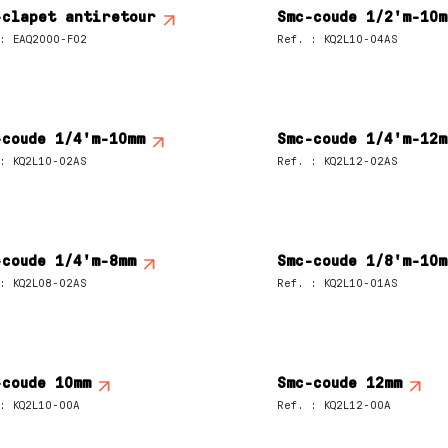
-clapet antiretour
Smc-coude 1/2'm-10m
:
EAQ2000-F02
Ref.
:
KQ2L10-04AS
-coude 1/4'm-10mm
Smc-coude 1/4'm-12m
:
KQ2L10-02AS
Ref.
:
KQ2L12-02AS
-coude 1/4'm-8mm
Smc-coude 1/8'm-10m
:
KQ2L08-02AS
Ref.
:
KQ2L10-01AS
-coude 10mm
Smc-coude 12mm
:
KQ2L10-00A
Ref.
:
KQ2L12-00A