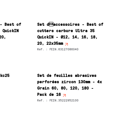
- Best of
Set daccessoires - Best of
 QuickIN
cutters carbure Ultra 35
20,
QuickIN - Ø12, 14, 16, 18,
20, 22x35mm
Ref.
:
FEIN.63127086040
okc25
Set de feuilles abrasives
perforées zircon 130mm - 4x
Grain 60, 80, 120, 180 -
Pack de 16
Ref.
:
FEIN.35222952100