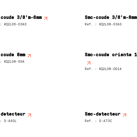
-coude 3/8'm-6mm
Smc-coude 3/8'm-8mm
:
KQ2L06-03AS
Ref.
:
KQ2L08-03AS
-coude 8mm
Smc-coude oriente 
:
KQ2L08-00A
Ref.
:
KQ2L08-G01A
-detecteur
Smc-detecteur
:
D-A93L
Ref.
:
D-A73C