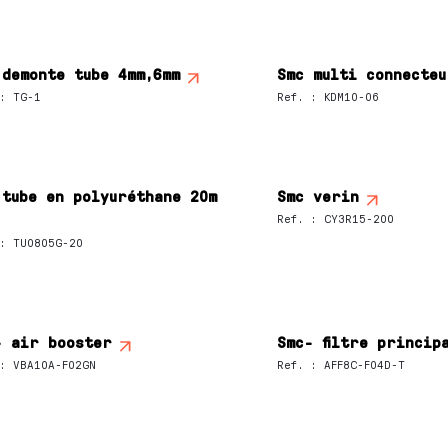
 demonte tube 4mm,6mm
Smc multi connecteu
:
TG-1
Ref.
:
KDM10-06
 tube en polyuréthane 20m
Smc verin
Ref.
:
CY3R15-200
:
TU0805G-20
- air booster
Smc- filtre princip
:
VBA10A-F02GN
Ref.
:
AFF8C-F04D-T