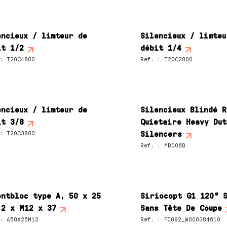
encieux / limteur de
Silencieux / limteu
it 1/2
débit 1/4
:
T20C4800
Ref.
:
T20C2800
encieux / limteur de
Silencieux Blindé R
it 3/8
Quietaire Heavy Dut
Silencers
:
T20C3800
Ref.
:
MB006B
entbloc type A, 50 x 25
Siriocopt G1 120° 
 2 x M12 x 37
Sans Tête De Coupe
:
A50X25M12
Ref.
:
F0092_W000384610