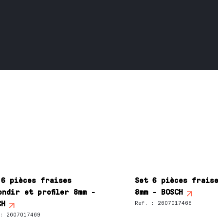
 6 pièces fraises
Set 6 pièces frais
ondir et profiler 8mm -
8mm - BOSCH
CH
Ref.
:
2607017466
:
2607017469