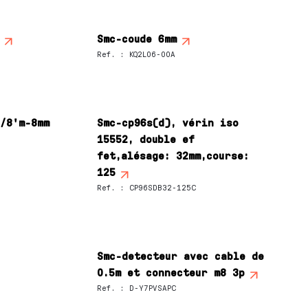
Smc-coude 6mm
Ref.
:
KQ2L06-00A
1/8'm-8mm
Smc-cp96s(d), vérin iso
15552, double ef
fet,alésage: 32mm,course:
125
Ref.
:
CP96SDB32-125C
Smc-detecteur avec cable de
0.5m et connecteur m8 3p
Ref.
:
D-Y7PVSAPC