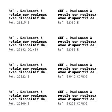
SKF - Roulement à
SKF - Roulement à
rotule sur rouleaux
rotule sur rouleaux
avec dispositif de
avec dispositif de
relubrification
relubrification
Ref.
21315 E
Ref.
22316 E
SKF - Roulement à
SKF - Roulement à
rotule sur rouleaux
rotule sur rouleaux
avec dispositif de
avec dispositif de
relubrification
relubrification
Ref.
23132 CC/W33
Ref.
22312 E
SKF - Roulement à
SKF - Roulement à
rotule sur rouleaux
rotule sur rouleaux
avec dispositif de
avec dispositif de
relubrification
relubrification
Ref.
22222 E
Ref.
23040 CC/W33
SKF - Roulement à
SKF - Roulement à
rotule sur rouleaux
rotule sur rouleaux
avec dispositif de
avec dispositif de
relubrification
relubrification
Ref.
22309 E
Ref.
23222 CC/W33