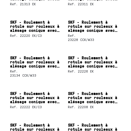
dispositifs de
dispositifs de
Ref.
21313 EK
Ref.
22311 EK
relubrification
relubrification
SKF - Roulement à
SKF - Roulement à
rotule sur rouleaux à
rotule sur rouleaux à
alésage conique avec
alésage conique avec
dispositifs de
dispositifs de
Ref.
22220 EK/C3
Ref.
relubrification
relubrification
23228 CCK/W33
SKF - Roulement à
SKF - Roulement à
rotule sur rouleaux à
rotule sur rouleaux à
alésage conique avec
alésage conique avec
dispositifs de
dispositifs de
Ref.
Ref.
22226 EK
relubrification
relubrification
23134 CCK/W33
SKF - Roulement à
SKF - Roulement à
rotule sur rouleaux à
rotule sur rouleaux à
alésage conique avec
alésage conique avec
dispositifs de
dispositifs de
Ref.
22222 EK/C3
Ref.
22208 EK
relubrification
relubrification
SKF - Roulement à
SKF - Roulement à
rotule sur rouleaux à
rotule sur rouleaux à