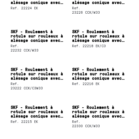
alésage conique avec
alésage conique avec
dispositifs de
dispositifs de
Ref.
22224 EK
Ref.
relubrification
relubrification
23226 CCK/W33
SKF - Roulement à
SKF - Roulement à
rotule sur rouleaux à
rotule sur rouleaux à
alésage conique avec
alésage conique avec
dispositifs de
dispositifs de
Ref.
Ref.
22218 EK/C3
relubrification
relubrification
22232 CCK/W33
SKF - Roulement à
SKF - Roulement à
rotule sur rouleaux à
rotule sur rouleaux à
alésage conique avec
alésage conique avec
dispositifs de
dispositifs de
Ref.
Ref.
22216 EK
relubrification
relubrification
23222 CCK/C3W33
SKF - Roulement à
SKF - Roulement à
rotule sur rouleaux à
rotule sur rouleaux à
alésage conique avec
alésage conique avec
dispositifs de
dispositifs de
Ref.
22215 EK
Ref.
relubrification
relubrification
22330 CCK/W33