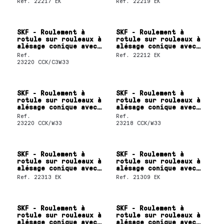
Ref.
22217 EK
Ref.
22219 EK
relubrification
relubrification
SKF - Roulement à
SKF - Roulement à
rotule sur rouleaux à
rotule sur rouleaux à
alésage conique avec
alésage conique avec
dispositifs de
dispositifs de
Ref.
Ref.
22212 EK
relubrification
relubrification
23220 CCK/C3W33
SKF - Roulement à
SKF - Roulement à
rotule sur rouleaux à
rotule sur rouleaux à
alésage conique avec
alésage conique avec
dispositifs de
dispositifs de
Ref.
Ref.
relubrification
relubrification
23220 CCK/W33
23218 CCK/W33
SKF - Roulement à
SKF - Roulement à
rotule sur rouleaux à
rotule sur rouleaux à
alésage conique avec
alésage conique avec
dispositifs de
dispositifs de
Ref.
22313 EK
Ref.
21309 EK
relubrification
relubrification
SKF - Roulement à
SKF - Roulement à
rotule sur rouleaux à
rotule sur rouleaux à
alésage conique avec
alésage conique avec