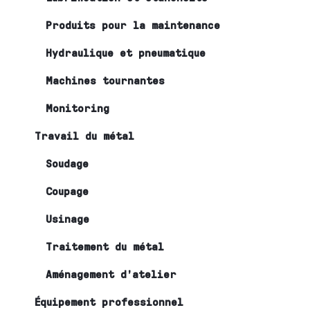
Produits pour la maintenance
Hydraulique et pneumatique
Machines tournantes
Monitoring
Travail du métal
Soudage
Coupage
Usinage
Traitement du métal
Aménagement d’atelier
Équipement professionnel