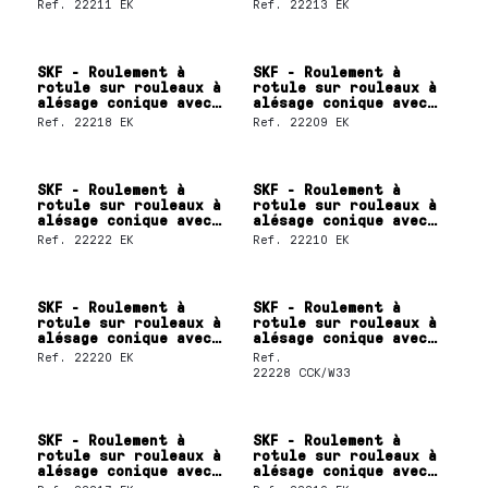
Ref.
22211 EK
Ref.
22213 EK
relubrification
relubrification
SKF - Roulement à
SKF - Roulement à
rotule sur rouleaux à
rotule sur rouleaux à
alésage conique avec
alésage conique avec
dispositifs de
dispositifs de
Ref.
22218 EK
Ref.
22209 EK
relubrification
relubrification
SKF - Roulement à
SKF - Roulement à
rotule sur rouleaux à
rotule sur rouleaux à
alésage conique avec
alésage conique avec
dispositifs de
dispositifs de
Ref.
22222 EK
Ref.
22210 EK
relubrification
relubrification
SKF - Roulement à
SKF - Roulement à
rotule sur rouleaux à
rotule sur rouleaux à
alésage conique avec
alésage conique avec
dispositifs de
dispositifs de
Ref.
22220 EK
Ref.
relubrification
relubrification
22228 CCK/W33
SKF - Roulement à
SKF - Roulement à
rotule sur rouleaux à
rotule sur rouleaux à
alésage conique avec
alésage conique avec
dispositifs de
dispositifs de