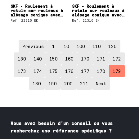
SKF - Roulement à
SKF - Roulement à
rotule sur rouleaux à
rotule sur rouleaux à
alésage conique avec
alésage conique avec
dispositifs de
dispositifs de
Ref.
22315 EK
Ref.
21316 EK
relubrification
relubrification
Previous
1
10
100
110
120
130
140
150
160
170
171
172
173
174
175
176
177
178
179
180
190
200
211
Next
Vous avez besoin
d'un
conseil ou vous
recherchez une référence spécifique ?