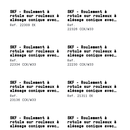
SKF - Roulement à
SKF - Roulement à
rotule sur rouleaux à
rotule sur rouleaux à
alésage conique avec
alésage conique avec
dispositifs de
dispositifs de
Ref.
22309 EK
Ref.
relubrification
relubrification
22326 CCK/W33
SKF - Roulement à
SKF - Roulement à
rotule sur rouleaux à
rotule sur rouleaux à
alésage conique avec
alésage conique avec
dispositifs de
dispositifs de
Ref.
Ref.
relubrification
relubrification
22334 CCK/W33
22230 CCK/W33
SKF - Roulement à
SKF - Roulement à
rotule sur rouleaux à
rotule sur rouleaux à
alésage conique avec
alésage conique avec
dispositifs de
dispositifs de
Ref.
Ref.
21311 EK
relubrification
relubrification
23136 CCK/W33
SKF - Roulement à
SKF - Roulement à
rotule sur rouleaux à
rotule sur rouleaux à
alésage conique avec
alésage conique avec
dispositifs de
dispositifs de