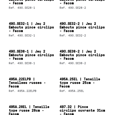
- Facom
- Facom
Ref.
490.SE28-1
Ref.
490.SE28-2
490.SE32-1 | Jeu 2
490.SE32-2 | Jeu 2
Embouts pince circlips
Embouts pince circlips
- Facom
- Facom
Ref.
490.SE32-1
Ref.
490.SE32-2
490.SE38-1 | Jeu 2
490.SE38-2 | Jeu 2
Embouts pince circlips
Embouts pince circlips
- Facom
- Facom
Ref.
490.SE38-1
Ref.
490.SE38-2
495A.22ELPB |
495A.25EL | Tenaille
Tenailees russes -
type russe 25cm -
Facom
Facom
Ref.
495A.22ELPB
Ref.
495A.25EL
495A.28EL | Tenaille
497.32 | Pince
type russe 28cm -
circlips ouvrante 31cm
Facom
- Facom