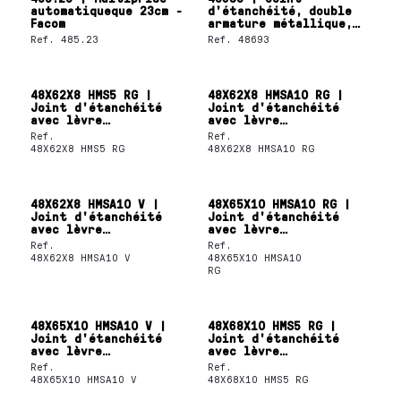
automatiqueque 23cm -
d'étanchéité, double
Facom
armature métallique,
lèvre SKF Wave
Ref.
485.23
Ref.
48693
48X62X8 HMS5 RG |
48X62X8 HMSA10 RG |
Joint d'étanchéité
Joint d'étanchéité
avec lèvre
avec lèvre
d'étanchéité unique
d'étanchéité unique
Ref.
Ref.
SKF
SKF
48X62X8 HMS5 RG
48X62X8 HMSA10 RG
48X62X8 HMSA10 V |
48X65X10 HMSA10 RG |
Joint d'étanchéité
Joint d'étanchéité
avec lèvre
avec lèvre
d'étanchéité unique
d'étanchéité unique
Ref.
Ref.
SKF
SKF
48X62X8 HMSA10 V
48X65X10 HMSA10
RG
48X65X10 HMSA10 V |
48X68X10 HMS5 RG |
Joint d'étanchéité
Joint d'étanchéité
avec lèvre
avec lèvre
d'étanchéité unique
d'étanchéité unique
Ref.
Ref.
SKF
SKF
48X65X10 HMSA10 V
48X68X10 HMS5 RG