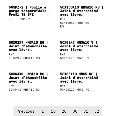
50SPZ-2 | Poulie à
50X100X10 HMSA10 RG |
gorge trapézoïdale -
Joint d'étanchéité
Profil TB SPZ
avec lèvre
d'étanchéité unique
Ref.
50SPZ-2
Ref.
SKF
50X100X10 HMSA10
RG
50X62X7 HMSA10 RG |
50X62X7 HMSA10 V |
Joint d'étanchéité
Joint d'étanchéité
avec lèvre
avec lèvre
d'étanchéité unique
d'étanchéité unique
Ref.
Ref.
SKF
SKF
50X62X7 HMSA10 RG
50X62X7 HMSA10 V
50X64X6 HMSA10 RG |
50X65X10 HMS5 RG |
Joint d'étanchéité
Joint d'étanchéité
avec lèvre
avec lèvre
d'étanchéité unique
d'étanchéité unique
Ref.
Ref.
SKF
SKF
50X64X6 HMSA10 RG
50X65X10 HMS5 RG
Previous
1
10
20
30
31
32