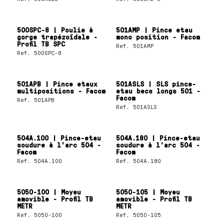
500SPC-8 | Poulie à
501AMP | Pince etau
gorge trapézoïdale -
mono position - Facom
Profil TB SPC
Ref.
501AMP
Ref.
500SPC-8
501APB | Pince etaux
501ASLS | SLS pince-
multipositions - Facom
etau becs longs 501 -
Facom
Ref.
501APB
Ref.
501ASLS
504A.100 | Pince-etau
504A.180 | Pince-etau
soudure à l'arc 504 -
soudure à l'arc 504 -
Facom
Facom
Ref.
504A.100
Ref.
504A.180
5050-100 | Moyeu
5050-105 | Moyeu
amovible - Profil TB
amovible - Profil TB
METR
METR
Ref.
5050-100
Ref.
5050-105