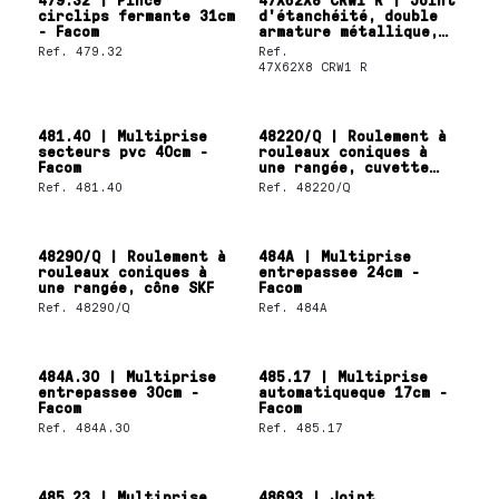
circlips fermante 31cm
d'étanchéité, double
- Facom
armature métallique,
lèvre SKF Wave
Ref.
479.32
Ref.
47X62X8 CRW1 R
481.40 | Multiprise
48220/Q | Roulement à
secteurs pvc 40cm -
rouleaux coniques à
Facom
une rangée, cuvette
SKF
Ref.
481.40
Ref.
48220/Q
48290/Q | Roulement à
484A | Multiprise
rouleaux coniques à
entrepassee 24cm -
une rangée, cône SKF
Facom
Ref.
48290/Q
Ref.
484A
484A.30 | Multiprise
485.17 | Multiprise
entrepassee 30cm -
automatiqueque 17cm -
Facom
Facom
Ref.
484A.30
Ref.
485.17
485.23 | Multiprise
48693 | Joint