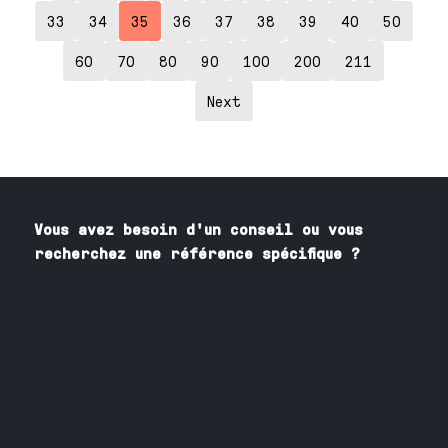
33
34
35
36
37
38
39
40
50
60
70
80
90
100
200
211
Next
Vous avez besoin
d'un
conseil ou vous
recherchez une référence spécifique ?
Contactez nos spécialistes