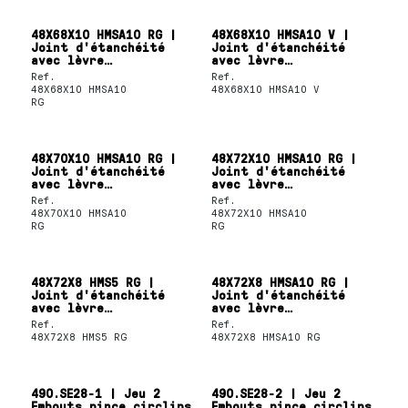
48X68X10 HMSA10 RG |
48X68X10 HMSA10 V |
Joint d'étanchéité
Joint d'étanchéité
avec lèvre
avec lèvre
d'étanchéité unique
d'étanchéité unique
Ref.
Ref.
SKF
SKF
48X68X10 HMSA10
48X68X10 HMSA10 V
RG
48X70X10 HMSA10 RG |
48X72X10 HMSA10 RG |
Joint d'étanchéité
Joint d'étanchéité
avec lèvre
avec lèvre
d'étanchéité unique
d'étanchéité unique
Ref.
Ref.
SKF
SKF
48X70X10 HMSA10
48X72X10 HMSA10
RG
RG
48X72X8 HMS5 RG |
48X72X8 HMSA10 RG |
Joint d'étanchéité
Joint d'étanchéité
avec lèvre
avec lèvre
d'étanchéité unique
d'étanchéité unique
Ref.
Ref.
SKF
SKF
48X72X8 HMS5 RG
48X72X8 HMSA10 RG
490.SE28-1 | Jeu 2
490.SE28-2 | Jeu 2
Embouts pince circlips
Embouts pince circlips