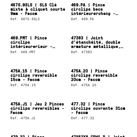
467S.9SLS | SLS Clé
469.PA | Pince
mixte à cliquet courte
circlips becs
9mm - Facom
intérieurerchang -
Facom
Ref.
467S.9SLS
Ref.
469.PA
469.PMT | Pince
47383 | Joint
circlips
d'étanchéité, double
intérieurerieur -
armature métallique,
Facom
lèvre SKF Wave
Ref.
469.PMT
Ref.
47383
475A.15 | Pince
475A.20 | Pince
circlips reversible
circlips reversible
15cm - Facom
20cm - Facom
Ref.
475A.15
Ref.
475A.20
475A.J1 | Jeu 2 Pinces
477.32 | Pince
circlips reversibles -
circlips ouvrante 31cm
Facom
- Facom
Ref.
475A.J1
Ref.
477.32
479.32 | Pince
47X62X8 CRW1 R | Joint