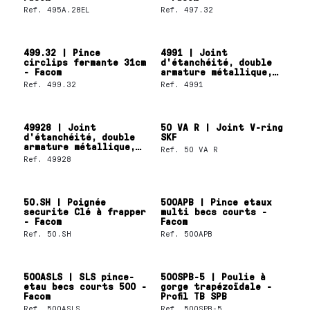
Ref.
495A.28EL
Ref.
497.32
499.32 | Pince
4991 | Joint
circlips fermante 31cm
d'étanchéité, double
- Facom
armature métallique,
lèvre SKF Wave
Ref.
499.32
Ref.
4991
49928 | Joint
50 VA R | Joint V-ring
d'étanchéité, double
SKF
armature métallique,
Ref.
50 VA R
lèvre SKF Wave
Ref.
49928
50.SH | Poignée
500APB | Pince etaux
securite Clé à frapper
multi becs courts -
- Facom
Facom
Ref.
50.SH
Ref.
500APB
500ASLS | SLS pince-
500SPB-5 | Poulie à
etau becs courts 500 -
gorge trapézoïdale -
Facom
Profil TB SPB
Ref.
500ASLS
Ref.
500SPB-5