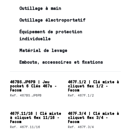
Outillage à main
Outillage électroportatif
Équipement de protection
individuelle
Matériel de levage
Embouts, accessoires et fixations
467BS.JP6PB | Jeu
467F.1/2 | Clé mixte à
pocket 6 Clés 467s -
cliquet flex 1/2 -
Facom
Facom
Ref.
467BS.JP6PB
Ref.
467F.1/2
467F.11/16 | Clé mixte
467F.3/4 | Clé mixte à
à cliquet flex 11/16 -
cliquet flex 3/4 -
Facom
Facom
Ref.
467F.11/16
Ref.
467F.3/4