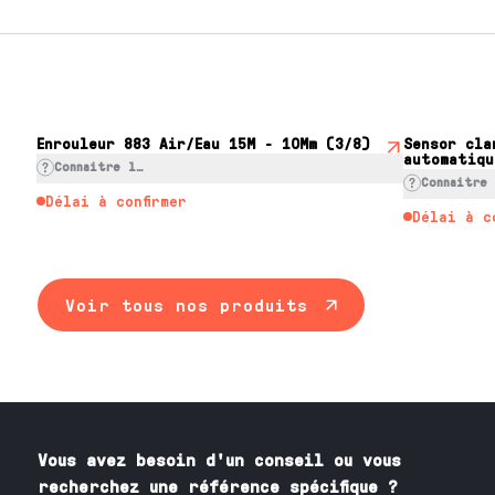
Enrouleur 883 Air/Eau 15M - 10Mm (3/8)
Sensor cla
automatiqu
Connaitre le prix
Connaitre
Délai à confirmer
Délai à c
Voir tous nos produits
Vous avez besoin
d'un
conseil ou vous
recherchez une référence spécifique ?