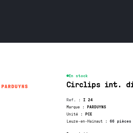
En stock
Circlips int. d
Ref.
:
I 24
Marque
:
PARDUYNS
Unité
:
PCE
Leuze-en-Hainaut
:
66 pièces