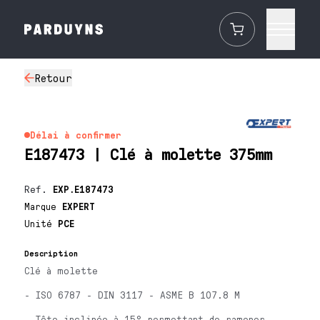
Retour
Délai à confirmer
E187473 | Clé à molette 375mm
Ref.
EXP.E187473
Marque
EXPERT
Unité
PCE
Description
Clé à molette
- ISO 6787 - DIN 3117 - ASME B 107.8 M
- Tête inclinée à 15° permettant de ramener