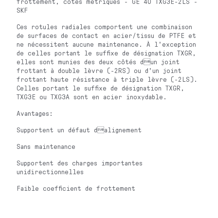
frottement, cotes métriques - GE 40 TXG3E-2LS -
SKF
Ces rotules radiales comportent une combinaison
de surfaces de contact en acier/tissu de PTFE et
ne nécessitent aucune maintenance. À l'exception
de celles portant le suffixe de désignation TXGR,
elles sont munies des deux côtés dun joint
frottant à double lèvre (-2RS) ou d'un joint
frottant haute résistance à triple lèvre (-2LS).
Celles portant le suffixe de désignation TXGR,
TXG3E ou TXG3A sont en acier inoxydable.
Avantages:
Supportent un défaut dalignement
Sans maintenance
Supportent des charges importantes
unidirectionnelles
Faible coefficient de frottement