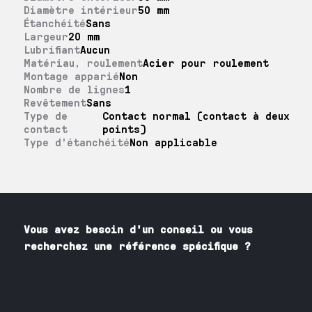
Diamètre intérieur
50 mm
Étanchéité
Sans
Largeur
20 mm
Lubrifiant
Aucun
Matériau, roulement
Acier pour roulement
Montage apparié
Non
Nombre de lignes
1
Revêtement
Sans
Type de
Contact normal (contact à deux
contact
points)
Type d’étanchéité
Non applicable
Vous avez besoin
d'un
conseil ou vous
recherchez une référence spécifique ?
Contactez nos spécialistes