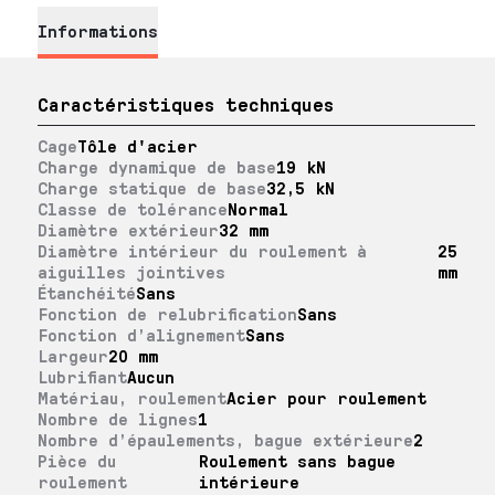
Informations
Caractéristiques techniques
Cage
Tôle d'acier
Charge dynamique de base
19 kN
Charge statique de base
32,5 kN
Classe de tolérance
Normal
Diamètre extérieur
32 mm
Diamètre intérieur du roulement à
25
aiguilles jointives
mm
Étanchéité
Sans
Fonction de relubrification
Sans
Fonction d’alignement
Sans
Largeur
20 mm
Lubrifiant
Aucun
Matériau, roulement
Acier pour roulement
Nombre de lignes
1
Nombre d’épaulements, bague extérieure
2
Pièce du
Roulement sans bague
roulement
intérieure