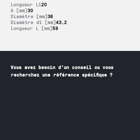
Longueur L1
20
A [mm]
30
Diamètre [mm]
36
Diamètre d1 [mm]
43,2
Longueur L [mm]
59
Vous avez besoin
d'un
conseil ou vous
recherchez une référence spécifique ?
Contactez nos spécialistes