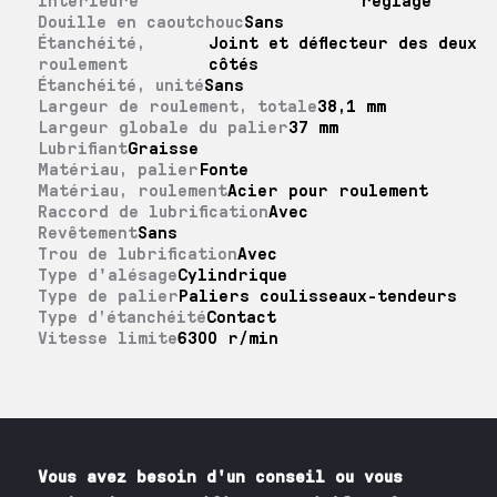
Douille en caoutchouc
Sans
Étanchéité,
Joint et déflecteur des deux
roulement
côtés
Étanchéité, unité
Sans
Largeur de roulement, totale
38,1 mm
Largeur globale du palier
37 mm
Lubrifiant
Graisse
Matériau, palier
Fonte
Matériau, roulement
Acier pour roulement
Raccord de lubrification
Avec
Revêtement
Sans
Trou de lubrification
Avec
Type d'alésage
Cylindrique
Type de palier
Paliers coulisseaux-tendeurs
Type d’étanchéité
Contact
Vitesse limite
6300 r/min
Vous avez besoin
d'un
conseil ou vous