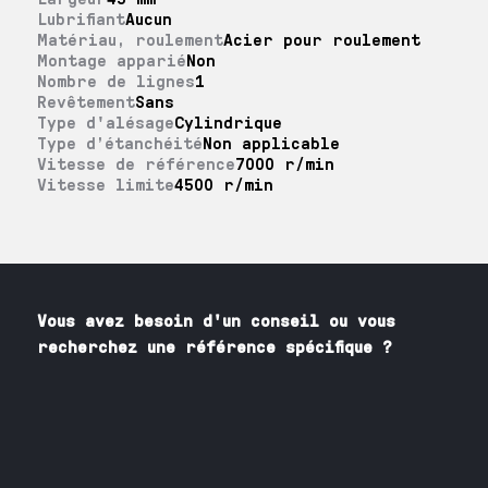
Lubrifiant
Aucun
Matériau, roulement
Acier pour roulement
Montage apparié
Non
Nombre de lignes
1
Revêtement
Sans
Type d'alésage
Cylindrique
Type d’étanchéité
Non applicable
Vitesse de référence
7000 r/min
Vitesse limite
4500 r/min
Vous avez besoin
d'un
conseil ou vous
recherchez une référence spécifique ?
Contactez nos spécialistes