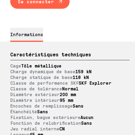
Se connecter
Informations
Caractéristiques techniques
Cage
Tôle métallique
Charge dynamique de base
159 kN
Charge statique de base
118 kN
Classe de performance SKF
SKF Explorer
Classe de tolérance
Normal
Diamètre extérieur
200 mm
Diamètre intérieur
95 mm
Encoches de remplissage
Sans
Étanchéité
Sans
Fixation, bague extérieure
Aucun
Fonction de relubrification
Sans
Jeu radial interne
CN
Largeur
45 mm