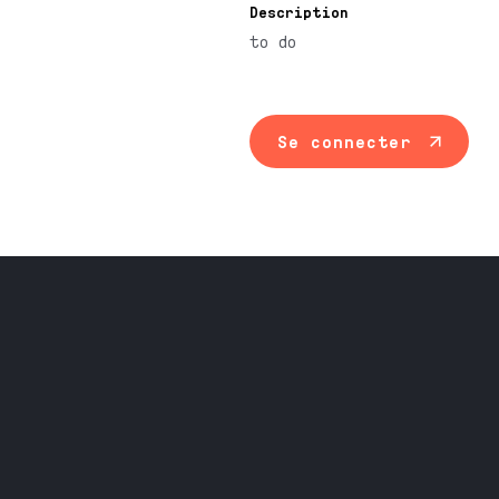
Description
to do
Se connecter
Maintenance ind
Travail du méta
Équipement prof