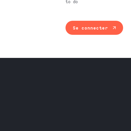
to do
Se connecter
Maintenance ind
Travail du méta
Équipement prof