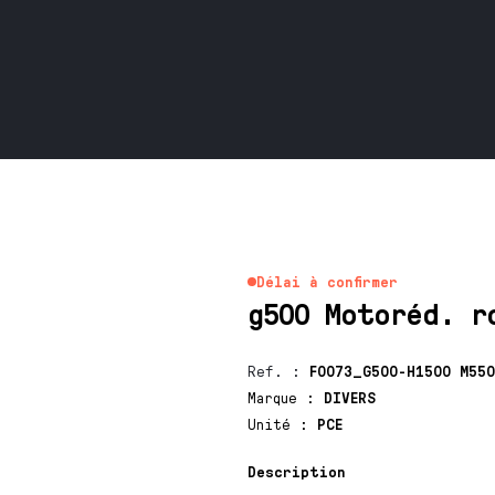
Délai à confirmer
g500 Motoréd. r
Ref.
:
F0073_G500-H1500 M550
Marque
:
DIVERS
Unité
:
PCE
Description