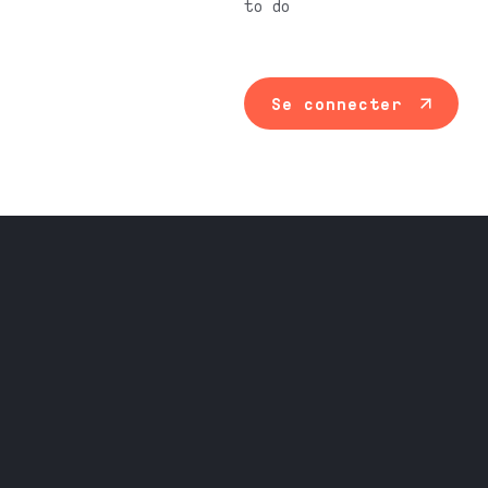
to do
Se connecter
Maintenance ind
Travail du méta
Équipement prof