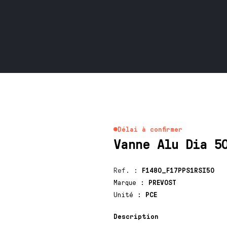
Délai à confirmer
Vanne Alu Dia 5
Ref.
:
F1480_F17PPS1RSI50
Marque
:
PREVOST
Unité
:
PCE
Description