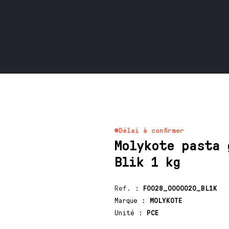
Délai à confirmer
Molykote pasta 
Blik 1 kg
Ref.
:
F0028_0000020_BL1K
Marque
:
MOLYKOTE
Unité
:
PCE