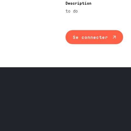
Description
to do
Se connecter
Maintenance ind
Travail du méta
Équipement prof