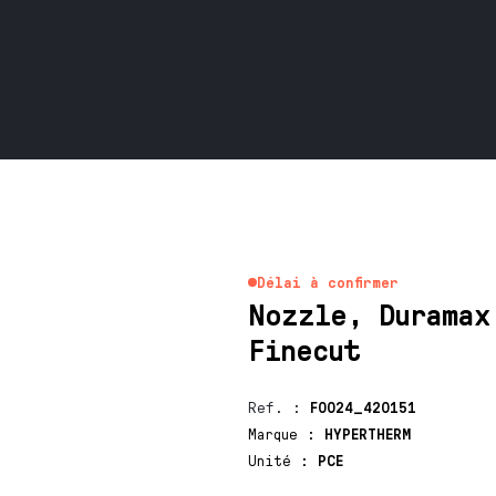
Délai à confirmer
Nozzle, Duramax
Finecut
Ref.
:
F0024_420151
Marque
:
HYPERTHERM
Unité
:
PCE