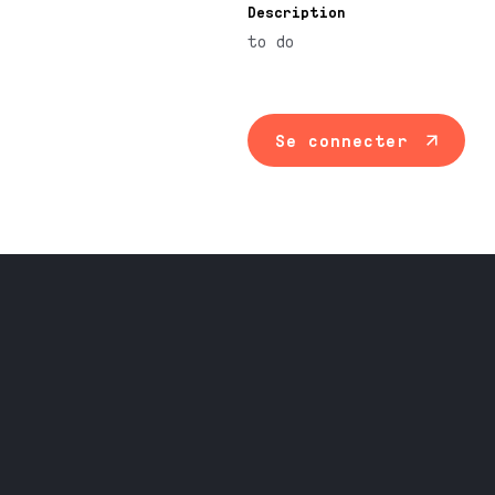
Description
to do
Se connecter
Maintenance ind
Travail du méta
Équipement prof