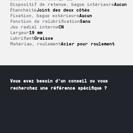
Dispositif de retenue, bague intérieure
Aucun
Étanchéité
Joint des deux côtés
Fixation, bague extérieure
Aucun
Fonction de relubrification
Sans
Jeu radial interne
CN
Largeur
19 mm
Lubrifiant
Graisse
Matériau, roulement
Acier pour roulement
Vous avez besoin
d'un
conseil ou vous
recherchez une référence spécifique ?
Contactez nos spécialistes