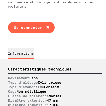
maintenance et prolonge la durée de service des
roulements
Se connecter
Informations
Caractéristiques techniques
Revêtement
Sans
Type d'alésage
Cylindrique
Type d’étanchéité
Contact
Cage
Non métallique
Classe de tolérance
Normal
Diamètre extérieur
47 mm
Diamètre intérieur
17 mm