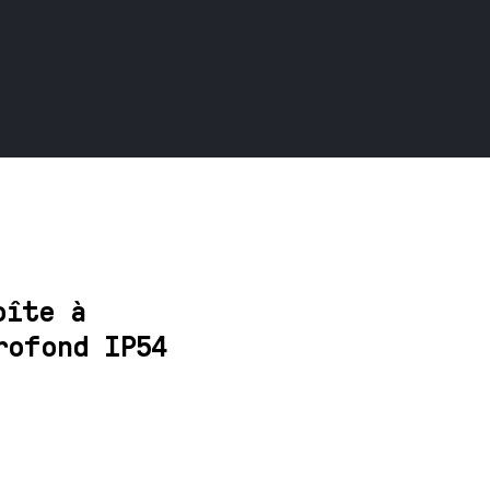
oîte à
rofond IP54