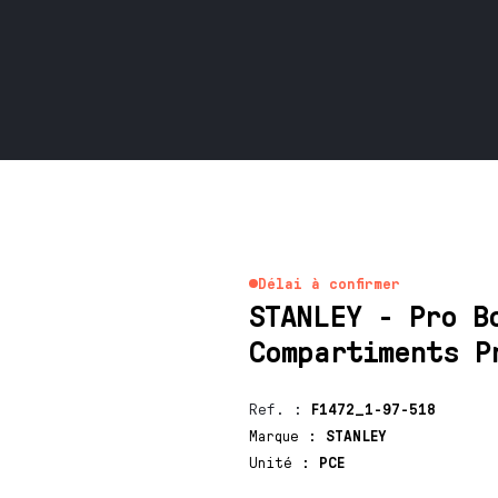
Délai à confirmer
STANLEY - Pro B
Compartiments P
Ref.
:
F1472_1-97-518
Marque
:
STANLEY
Unité
:
PCE