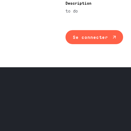
Description
to do
Se connecter
Maintenance ind
Travail du méta
Équipement prof