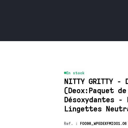
En stock
NITTY GRITTY - 
(Deox:Paquet de
Désoxydantes - 
Lingettes Neutr
Ref.
:
F0098_WPEDEXFMI001.06