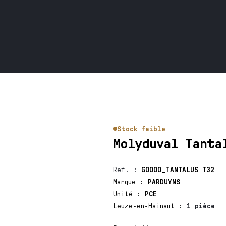
Stock faible
Molyduval Tanta
Ref.
:
G0000_TANTALUS T32
Marque
:
PARDUYNS
Unité
:
PCE
Leuze-en-Hainaut
:
1 pièce