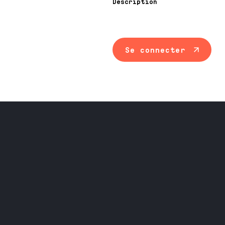
Description
Se connecter
Maintenance ind
Travail du méta
Équipement prof