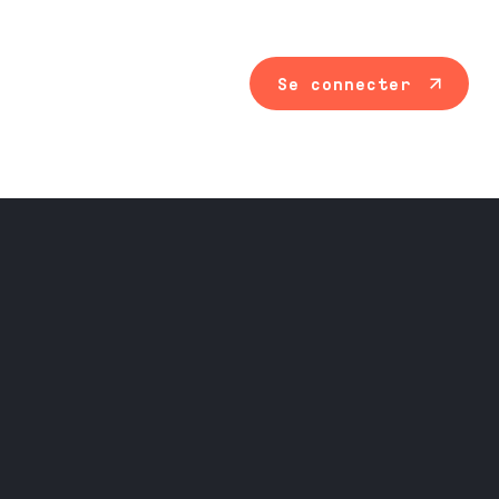
Se connecter
Maintenance ind
Travail du méta
Équipement prof
Nos services