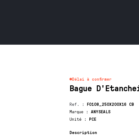
Délai à confirmer
Bague D'Etanche
Ref.
:
F0108_250X200X16 CB
Marque
:
ANYSEALS
Unité
:
PCE
Description