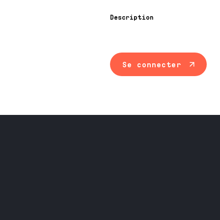
Description
Se connecter
Maintenance ind
Travail du méta
Équipement prof