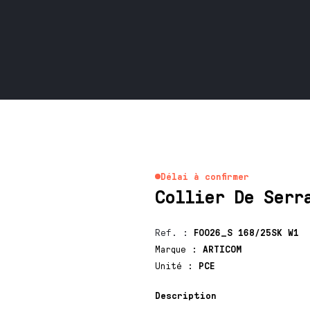
Délai à confirmer
Collier De Serr
Ref.
:
F0026_S 168/25SK W1
Marque
:
ARTICOM
Unité
:
PCE
Description