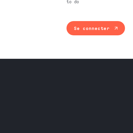
to do
Se connecter
Maintenance ind
Travail du méta
Équipement prof