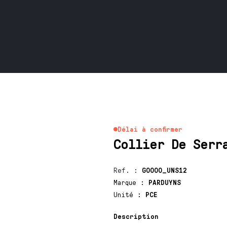
Délai à confirmer
Collier De Serr
Ref.
:
G0000_UNS12
Marque
:
PARDUYNS
Unité
:
PCE
Description