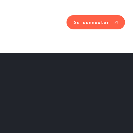
Se connecter
Maintenance ind
Travail du méta
Équipement prof
Nos services