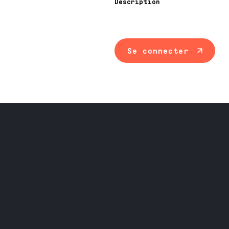
Description
Se connecter
Maintenance ind
Travail du méta
Équipement prof