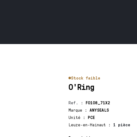
Stock faible
O'Ring
Ref.
:
F0108_71X2
Marque
:
ANYSEALS
Unité
:
PCE
Leuze-en-Hainaut
:
1 pièce