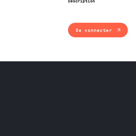
Description
Se connecter
Maintenance ind
Travail du méta
Équipement prof