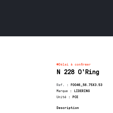
Délai à confirmer
N 228 O'Ring
Ref.
:
F0046_56.75X3.53
Marque
:
LIDERING
Unité
:
PCE
Description