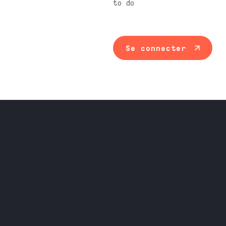
to do
Se connecter
Maintenance ind
Travail du méta
Équipement prof