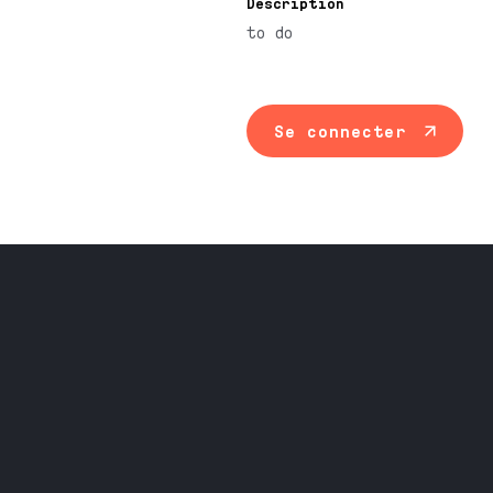
Description
to do
Se connecter
Maintenance ind
Travail du méta
Équipement prof