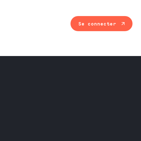
Se connecter
Maintenance ind
Travail du méta
Équipement prof
Nos services