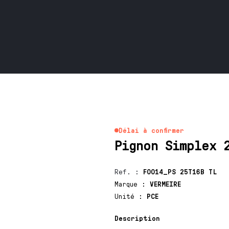
Délai à confirmer
Pignon Simplex 
Ref.
:
F0014_PS 25T16B TL
Marque
:
VERMEIRE
Unité
:
PCE
Description