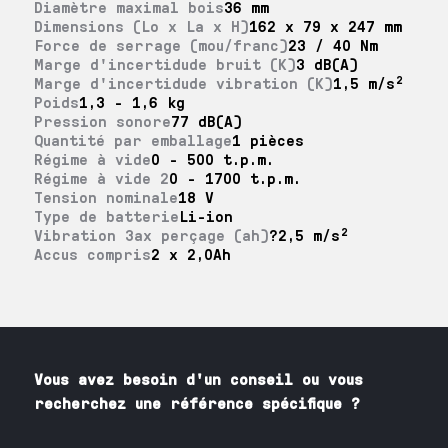
Diamètre maximal bois
36 mm
Dimensions (Lo x La x H)
162 x 79 x 247 mm
Force de serrage (mou/franc)
23 / 40 Nm
Marge d'incertidude bruit (K)
3 dB(A)
Marge d'incertidude vibration (K)
1,5 m/s²
Poids
1,3 - 1,6 kg
Pression sonore
77 dB(A)
Quantité par emballage
1 pièces
Régime à vide
0 - 500 t.p.m.
Régime à vide 2
0 - 1700 t.p.m.
Tension nominale
18 V
Type de batterie
Li-ion
Vibration 3ax perçage (ah)
?2,5 m/s²
Accus compris
2 x 2,0Ah
Vous avez besoin
d'un
conseil ou vous
recherchez une référence spécifique ?