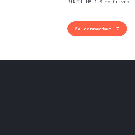
BINZEL M8 1.6 mm Cuivre
Se connecter
Maintenance ind
Travail du méta
Équipement prof