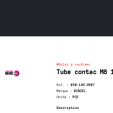
Délai à confirmer
Tube contac M8 
Ref.
:
BIN-140.0587
Marque
:
BINZEL
Unité
:
PCE
Description