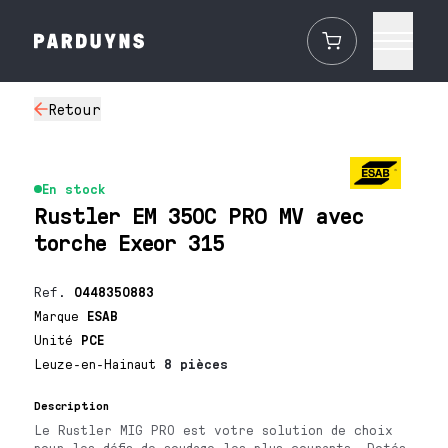
Retour
En stock
Rustler EM 350C PRO MV avec
torche Exeor 315
Ref.
0448350883
Marque
ESAB
Unité
PCE
Leuze-en-Hainaut
8 pièces
Description
Le Rustler MIG PRO est votre solution de choix
pour les défis de soudage les plus courants. Dotés