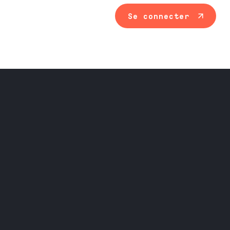
Se connecter
Maintenance ind
Travail du méta
Équipement prof
Nos services