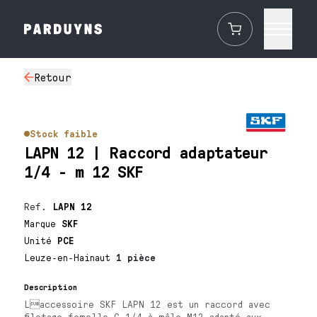
Retour
Stock faible
LAPN 12 | Raccord adaptateur
1/4 - m 12 SKF
Ref.
LAPN 12
Marque
SKF
Unité
PCE
Leuze-en-Hainaut
1 pièce
Description
Laccessoire SKF LAPN 12 est un raccord avec
filetage femelle G 1/4 à mâle M12 adapté aux