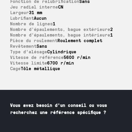
Fonction de relubrification
Sans
Jeu radial interne
CN
Largeur
31 mm
Lubrifiant
Aucun
Nombre de lignes
1
Nombre d’épaulements, bague extérieure
2
Nombre d’épaulements, bague intérieure
1
Pièce du roulement
Roulement complet
Revêtement
Sans
Type d'alésage
Cylindrique
Vitesse de référence
5600 r/min
Vitesse limite
6700 r/min
Cage
Tôle métallique
Vous avez besoin
d'un
conseil ou vous
recherchez une référence spécifique ?