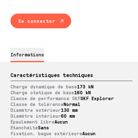
Se connecter
Informations
Caractéristiques techniques
Charge dynamique de base
173 kN
Charge statique de base
160 kN
Classe de performance SKF
SKF Explorer
Classe de tolérance
Normal
Diamètre extérieur
130 mm
Diamètre intérieur
60 mm
Épaulement libre
Aucun
Étanchéité
Sans
Fixation, bague extérieure
Aucun