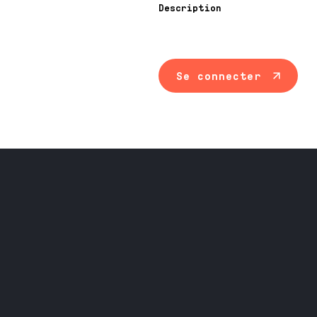
Description
Se connecter
Maintenance ind
Travail du méta
Équipement prof