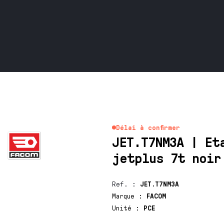
Délai à confirmer
JET.T7NM3A | Et
jetplus 7t noir
Ref.
:
JET.T7NM3A
Marque
:
FACOM
Unité
:
PCE