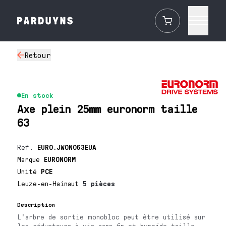
Retour
En stock
Axe plein 25mm euronorm taille
63
Ref.
EURO.JWON063EUA
Marque
EURONORM
Unité
PCE
Leuze-en-Hainaut
5 pièces
Description
L'arbre de sortie monobloc peut être utilisé sur
les réducteurs à vis sans fin et hypoïde taille