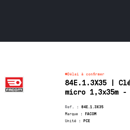
Délai à confirmer
84E.1.3X35 | Cl
micro 1,3x35m -
Ref.
:
84E.1.3X35
Marque
:
FACOM
Unité
:
PCE