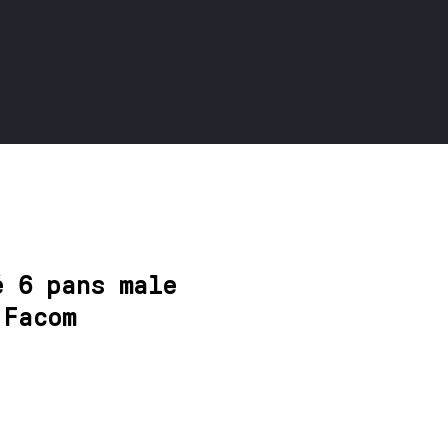
é 6 pans male
 Facom