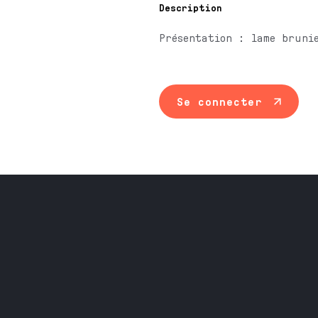
Description
Présentation : lame bruni
Se connecter
Maintenance ind
Travail du méta