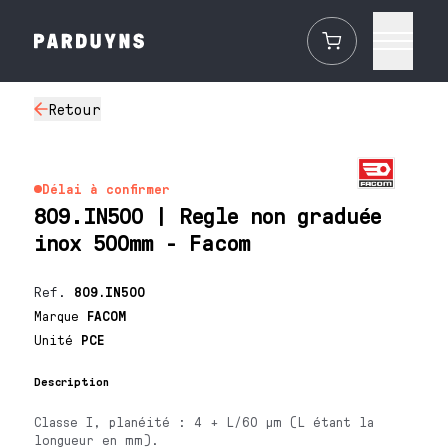
Retour
Délai à confirmer
809.IN500 | Regle non graduée
inox 500mm - Facom
Ref.
809.IN500
Marque
FACOM
Unité
PCE
Description
Classe I, planéité : 4 + L/60 µm (L étant la
longueur en mm).