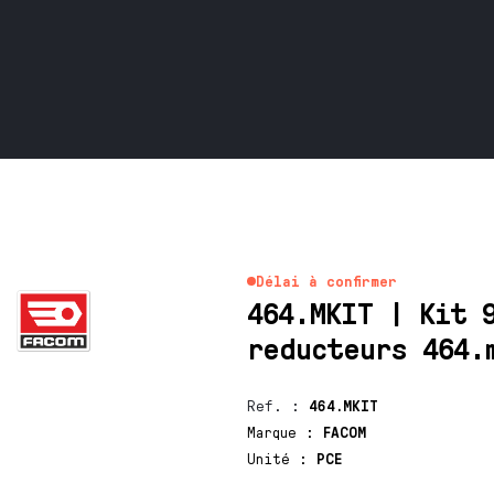
Délai à confirmer
464.MKIT | Kit 
reducteurs 464.
Ref.
:
464.MKIT
Marque
:
FACOM
Unité
:
PCE