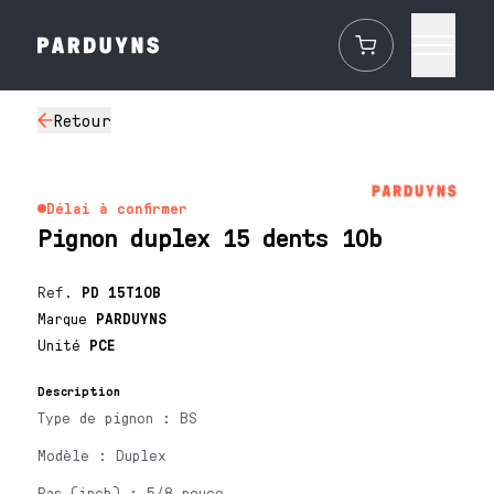
Retour
Délai à confirmer
Pignon duplex 15 dents 10b
Ref.
PD 15T10B
Marque
PARDUYNS
Unité
PCE
Description
Type de pignon : BS
Modèle : Duplex
Pas (inch) : 5/8 pouce